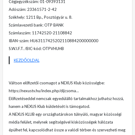
Cégjegyzékszám: 01-09393131
Adószám: 23361571-2-42
Székhely: 1211 Bp., Posztógyár u. 8.
Számlavezető bank: OTP BANK
Számlaszám: 11742520-21108842
IBAN-szám: HU63117425202110884200000000
S.W.I.F.T. /BIC-kód: OTPVHUHB
KEZDŐOLDAL
Váltson előfizetői csomagot a NEXUS Klub közösségbe:
https://nexustv.hu/index.php/dijcsoma…
Előfizetéseddel nemcsak egyedülálló tartalmakhoz juthatsz hozzá,
hanem a NEXUS Klub küldetését is támogatod.
A NEXUS KLUB egy országhatárokon túlnyúló, magyar közösségi
média felület, melynek segítségével kisközösségek hálózata
épülhet fel, kapcsolódhat össze a valódi térben és szervezheti meg