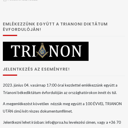
EMLÉKEZZÜNK EGYÜTT A TRIANONI DIKTÁTUM
ÉVFORDULÓJÁN!
JELENTKEZÉS AZ ESEMÉNYRE!
2023. június 04. vasárnap 17:00 órai kezdettel emlékezzünk együtt a
Trianoni békediktátum évfordulóján az országhatórokon innét és túl.
A megemlékezést követően nézzük meg együtt a 100 ÉVVEL TRIANON
UTÁN című két részes dokumentumfilmet.
Jelentkezni lehet írásban: info@proa.hu levelezési címen, vagy a +36 70