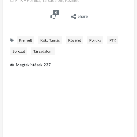
PTK – Politika, Társadalom, Közélet
0
Share
Kiemelt
Kóka Tamás
Közélet
Politika
PTK
Sorozat
Társadalom
Megtekintések
237