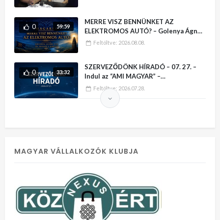
MERRE VISZ BENNÜNKET AZ
0
59:59
ELEKTROMOS AUTÓ? – Golenya Ágnes
Éva sorozata
Feltöltve:
2026.08.08.
SZERVEZŐDÖNK HÍRADÓ – 07. 27. –
0
33:32
Indul az “AMI MAGYAR” –
VÁLLALKOZÓI KATALÓGUS
Feltöltve:
2026.07.28.
MAGYAR VÁLLALKOZÓK KLUBJA