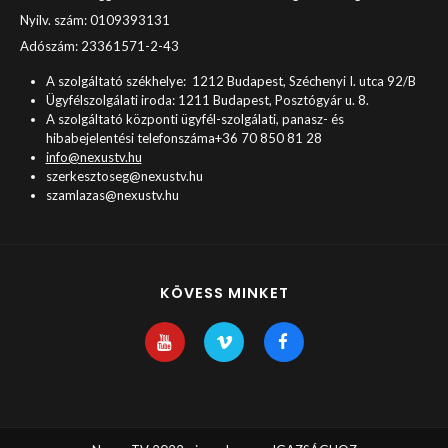
Nyilv. szám: 0109393131
Adószám: 23361571-2-43
A szolgáltató székhelye: 1212 Budapest, Széchenyi I. utca 92/B
Ügyfélszolgálati iroda: 1211 Budapest, Posztógyár u. 8.
A szolgáltató központi ügyfél-szolgálati, panasz- és
hibabejelentési telefonszáma+36 70 850 81 28
info@nexustv.hu
szerkesztoseg@nexustv.hu
szamlazas@nexustv.hu
KÖVESS MINKET