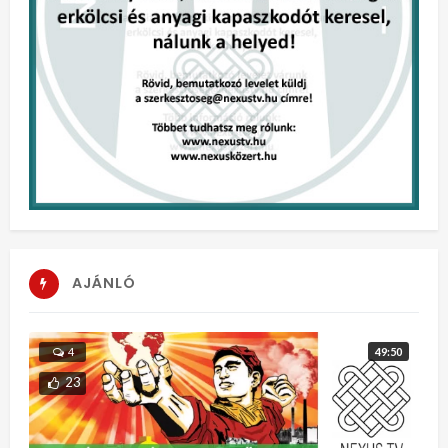
AJÁNLÓ
49:50
4
23