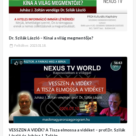
Dr. Szilák László – Kínai a világ megmentője?
Feltöltve:
2023.01.18.
0
56:43
VESSZEN A VIDÉK? A Tisza elmossa a vidéket – prof.Dr. Szilák
László és Juhász J. Zoltán