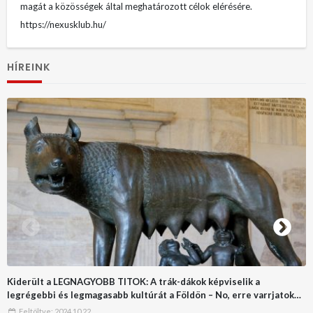
magát a közösségek által meghatározott célok elérésére.
https://nexusklub.hu/
HÍREINK
Kiderült a LEGNAGYOBB TITOK: A trák-dákok képviselik a
legrégebbi és legmagasabb kultúrát a Földön – No, erre varrjatok
gombot!!
Feltöltve:
2024.10.22.