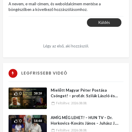
A nevem, e-mail-címem, és weboldalcímem mentése a
böngészőben a következő hozzászólásomhoz.
Küldés
Légy az első, aki hozzászól.
LEGFRISSEBB VIDEÓ
Mielőtt Magyar Péter Postása
0
59:59
Csönget! – prof.dr. Szilák László és
Juhász J. Zoltán
Feltöltve:
2026.08.08.
AMÍG MÉG LEHET! – HUN TV – Dr.
0
14:48
Horkovics-Kováts János – Juhász J.
Zoltán
Feltöltve:
2026.08.08.