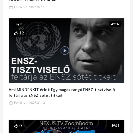
Feltöltve:
2026.07.11.
42:32
3
12
Ami MINDENKIT érint: Egy magas rangú ENSZ-tisztviselő
feltárja az ENSZ sötét titkait
Feltöltve:
2023.04.10.
0
39:13