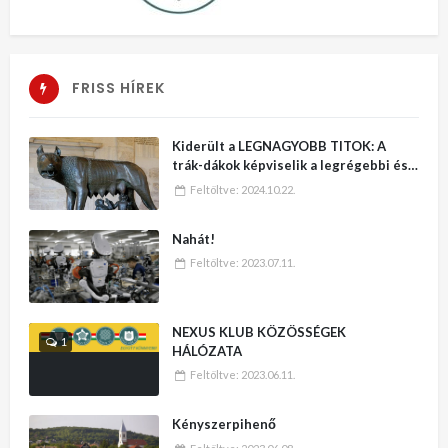
FRISS HÍREK
Kiderült a LEGNAGYOBB TITOK: A
trák-dákok képviselik a legrégebbi és
legmagasabb kultúrát a Földön – No,
Feltöltve:
2024.10.22.
erre varrjatok gombot!!
Nahát!
Feltöltve:
2023.07.11.
NEXUS KLUB KÖZÖSSÉGEK
1
HÁLÓZATA
Feltöltve:
2023.06.11.
Kényszerpihenő