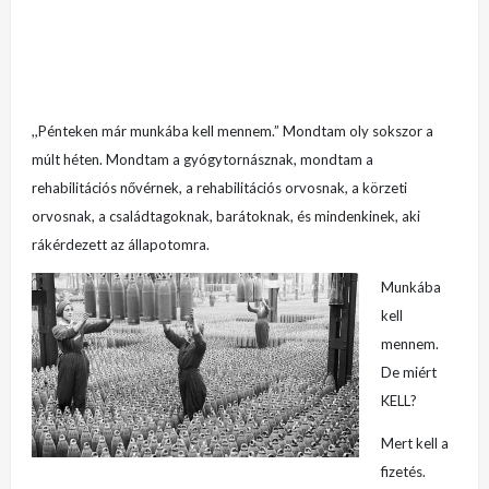
,,Pénteken már munkába kell mennem.” Mondtam oly sokszor a
múlt héten. Mondtam a gyógytornásznak, mondtam a
rehabilitációs nővérnek, a rehabilitációs orvosnak, a körzeti
orvosnak, a családtagoknak, barátoknak, és mindenkinek, aki
rákérdezett az állapotomra.
Munkába
kell
mennem.
De miért
KELL?
Mert kell a
fizetés.