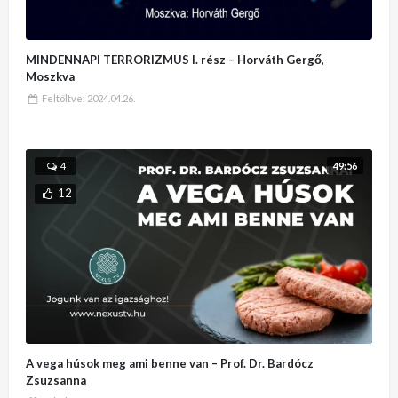
MINDENNAPI TERRORIZMUS I. rész – Horváth Gergő,
Moszkva
Feltöltve:
2024.04.26.
49:56
4
12
A vega húsok meg ami benne van – Prof. Dr. Bardócz
Zsuzsanna