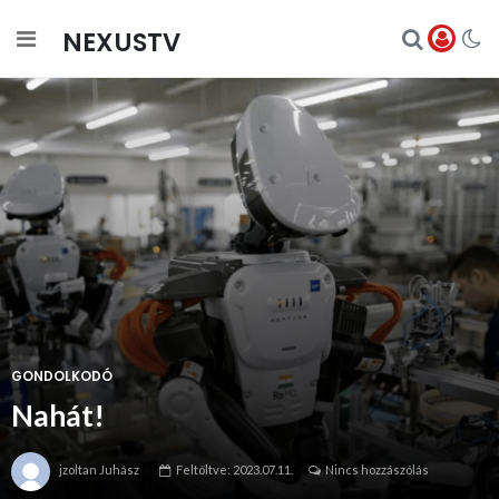
NEXUSTV
GONDOLKODÓ
Nahát!
jzoltan Juhász
Feltöltve:
2023.07.11.
Nincs hozzászólás