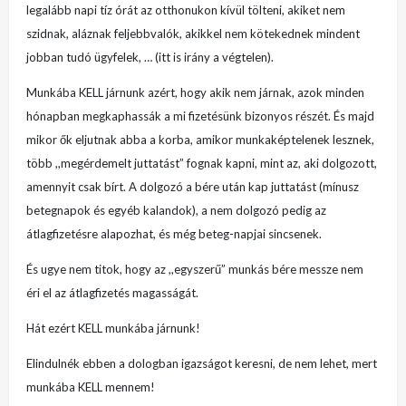
legalább napi tíz órát az otthonukon kívül tölteni, akiket nem
szidnak, aláznak feljebbvalók, akikkel nem kötekednek mindent
jobban tudó ügyfelek, … (itt is irány a végtelen).
Munkába KELL járnunk azért, hogy akik nem járnak, azok minden
hónapban megkaphassák a mi fizetésünk bizonyos részét. És majd
mikor ők eljutnak abba a korba, amikor munkaképtelenek lesznek,
több ,,megérdemelt juttatást” fognak kapni, mint az, aki dolgozott,
amennyit csak bírt. A dolgozó a bére után kap juttatást (mínusz
betegnapok és egyéb kalandok), a nem dolgozó pedig az
átlagfizetésre alapozhat, és még beteg-napjai sincsenek.
És ugye nem titok, hogy az ,,egyszerű” munkás bére messze nem
éri el az átlagfizetés magasságát.
Hát ezért KELL munkába járnunk!
Elindulnék ebben a dologban igazságot keresni, de nem lehet, mert
munkába KELL mennem!