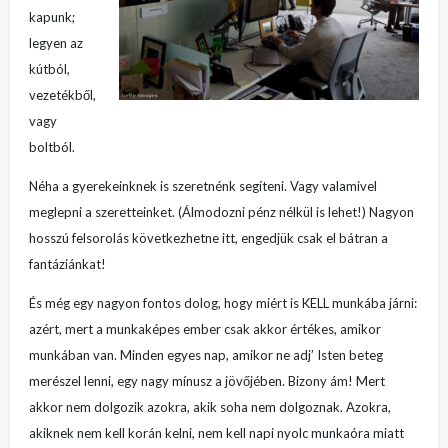
kapunk;
legyen az
kútból,
vezetékből,
vagy
boltból.
Néha a gyerekeinknek is szeretnénk segíteni. Vagy valamivel
meglepni a szeretteinket. (Álmodozni pénz nélkül is lehet!) Nagyon
hosszú felsorolás következhetne itt, engedjük csak el bátran a
fantáziánkat!
És még egy nagyon fontos dolog, hogy miért is KELL munkába járni:
azért, mert a munkaképes ember csak akkor értékes, amikor
munkában van. Minden egyes nap, amikor ne adj’ Isten beteg
merészel lenni, egy nagy mínusz a jövőjében. Bizony ám! Mert
akkor nem dolgozik azokra, akik soha nem dolgoznak. Azokra,
akiknek nem kell korán kelni, nem kell napi nyolc munkaóra miatt