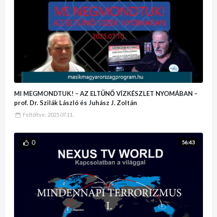
MI MEGMONDTUK! – AZ ELTŰNŐ VÍZKÉSZLET NYOMÁBAN –
prof. Dr. Szilák László és Juhász J. Zoltán
Feltöltve:
2025.07.11.
0
56:43