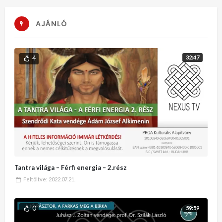
AJÁNLÓ
4
32:47
Tantra világa – Férfi energia – 2.rész
Feltöltve:
2022.07.21.
0
59:59