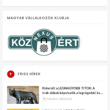
MAGYAR VÁLLALKOZÓK KLUBJA
FRISS HÍREK
Kiderült a LEGNAGYOBB TITOK: A
trák-dákok képviselik a legrégebbi és
legmagasabb kultúrát a Földön – No,
Feltöltve:
2024.10.22.
erre varrjatok gombot!!