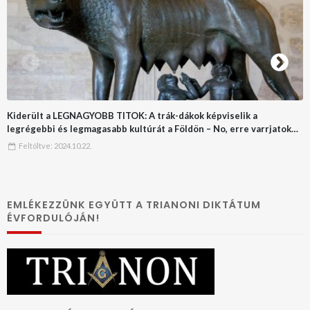
Kiderült a LEGNAGYOBB TITOK: A trák-dákok képviselik a
legrégebbi és legmagasabb kultúrát a Földön – No, erre varrjatok
gombot!!
Feltöltve:
2024.10.22.
EMLÉKEZZÜNK EGYÜTT A TRIANONI DIKTÁTUM
ÉVFORDULÓJÁN!