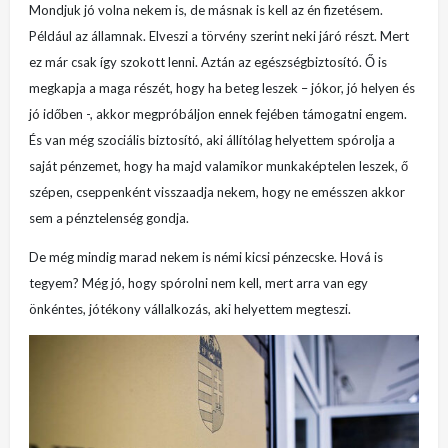
Mondjuk jó volna nekem is, de másnak is kell az én fizetésem.
Például az államnak. Elveszi a törvény szerint neki járó részt. Mert
ez már csak így szokott lenni. Aztán az egészségbiztosító. Ő is
megkapja a maga részét, hogy ha beteg leszek – jókor, jó helyen és
jó időben -, akkor megpróbáljon ennek fejében támogatni engem.
És van még szociális biztosító, aki állítólag helyettem spórolja a
saját pénzemet, hogy ha majd valamikor munkaképtelen leszek, ő
szépen, cseppenként visszaadja nekem, hogy ne emésszen akkor
sem a pénztelenség gondja.
De még mindig marad nekem is némi kicsi pénzecske. Hová is
tegyem? Még jó, hogy spórolni nem kell, mert arra van egy
önkéntes, jótékony vállalkozás, aki helyettem megteszi.