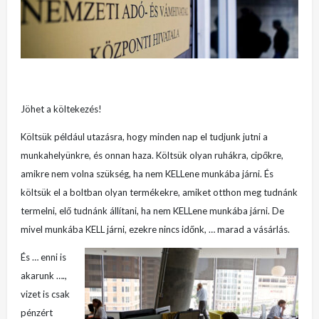
Jöhet a költekezés!
Költsük például utazásra, hogy minden nap el tudjunk jutni a
munkahelyünkre, és onnan haza. Költsük olyan ruhákra, cipőkre,
amikre nem volna szükség, ha nem KELLene munkába járni. És
költsük el a boltban olyan termékekre, amiket otthon meg tudnánk
termelni, elő tudnánk állítani, ha nem KELLene munkába járni. De
mivel munkába KELL járni, ezekre nincs időnk, … marad a vásárlás.
És … enni is
akarunk ….,
vizet is csak
pénzért