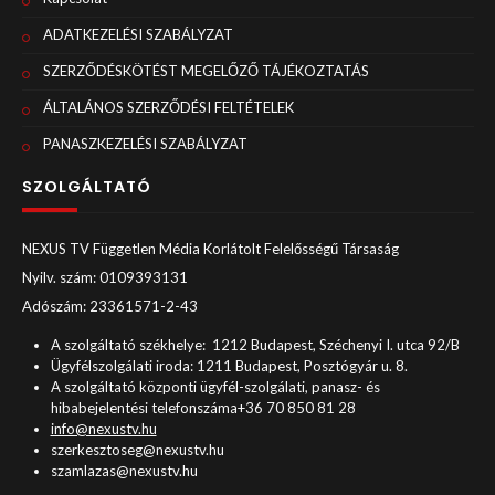
ADATKEZELÉSI SZABÁLYZAT
SZERZŐDÉSKÖTÉST MEGELŐZŐ TÁJÉKOZTATÁS
ÁLTALÁNOS SZERZŐDÉSI FELTÉTELEK
PANASZKEZELÉSI SZABÁLYZAT
SZOLGÁLTATÓ
NEXUS TV Független Média Korlátolt Felelősségű Társaság
Nyilv. szám: 0109393131
Adószám: 23361571-2-43
A szolgáltató székhelye: 1212 Budapest, Széchenyi I. utca 92/B
Ügyfélszolgálati iroda: 1211 Budapest, Posztógyár u. 8.
A szolgáltató központi ügyfél-szolgálati, panasz- és
hibabejelentési telefonszáma+36 70 850 81 28
info@nexustv.hu
szerkesztoseg@nexustv.hu
szamlazas@nexustv.hu