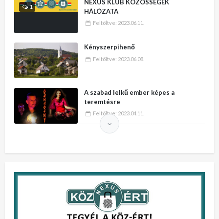
NEXUS KLUB KÖZÖSSÉGEK
1
HÁLÓZATA
Feltöltve:
2023.06.11.
Kényszerpihenő
Feltöltve:
2023.06.08.
A szabad lelkű ember képes a
teremtésre
Feltöltve:
2023.04.11.