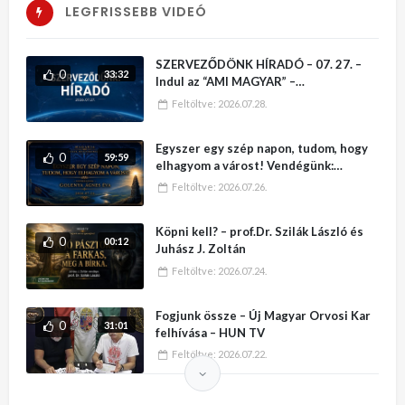
LEGFRISSEBB VIDEÓ
SZERVEZŐDÖNK HÍRADÓ – 07. 27. –
0
33:32
Indul az “AMI MAGYAR” –
VÁLLALKOZÓI KATALÓGUS
Feltöltve:
2026.07.28.
Egyszer egy szép napon, tudom, hogy
0
59:59
elhagyom a várost! Vendégünk:
Golenya Ágnes Éva – MAGARIA –
Feltöltve:
2026.07.26.
Köpni kell? – prof.Dr. Szilák László és
0
00:12
Juhász J. Zoltán
Feltöltve:
2026.07.24.
Fogjunk össze – Új Magyar Orvosi Kar
0
31:01
felhívása – HUN TV
Feltöltve:
2026.07.22.