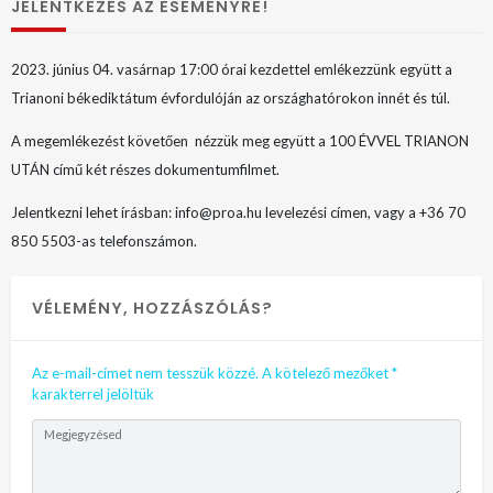
JELENTKEZÉS AZ ESEMÉNYRE!
2023. június 04. vasárnap 17:00 órai kezdettel emlékezzünk együtt a
Trianoni békediktátum évfordulóján az országhatórokon innét és túl.
A megemlékezést követően nézzük meg együtt a 100 ÉVVEL TRIANON
UTÁN című két részes dokumentumfilmet.
Jelentkezni lehet írásban: info@proa.hu levelezési címen, vagy a +36 70
850 5503-as telefonszámon.
VÉLEMÉNY, HOZZÁSZÓLÁS?
Az e-mail-címet nem tesszük közzé.
A kötelező mezőket
*
karakterrel jelöltük
Megjegyzésed