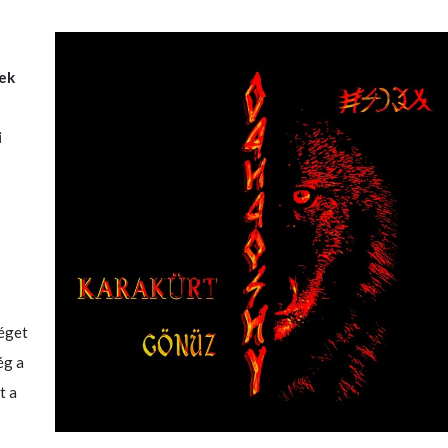
ek
i
éget
ég a
t a