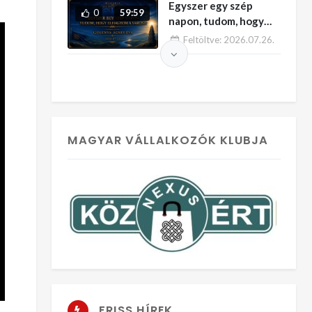
Egyszer egy szép
KATALÓGUS
0
59:59
napon, tudom, hogy
elhagyom a várost!
Feltöltve:
2026.07.26.
Vendégünk: Golenya
Ágnes Éva – MAGARIA
–
MAGYAR VÁLLALKOZÓK KLUBJA
FRISS HÍREK