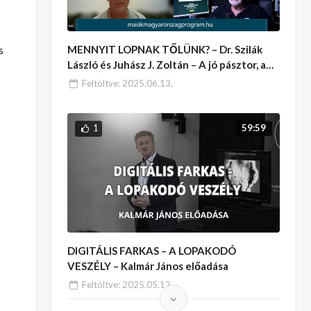
MENNYIT LOPNAK TŐLÜNK? – Dr. Szilák
s
László és Juhász J. Zoltán – A jó pásztor, a
farkas meg a birka
Feltöltve:
2025.06.13.
1
59:59
DIGITÁLIS FARKAS – A LOPAKODÓ
VESZÉLY – Kalmár János előadása
Feltöltve:
2025.05.12.