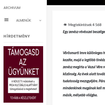
ARCHIVUM
ALMENŰK
Megtekintések
4 568
Egy zenész-révésszel beszélge
HÍRDETMÉNY
Vörösmarti Imre különleges h
kezdte, majd a legtöbb tinéd
zenész megírta a Vazul Vére r
közönség. Az évek alatt továb
tudatosság mezsgyéjére. Párat
mindenkinek magának kell meg
másik, mélyebb világba.