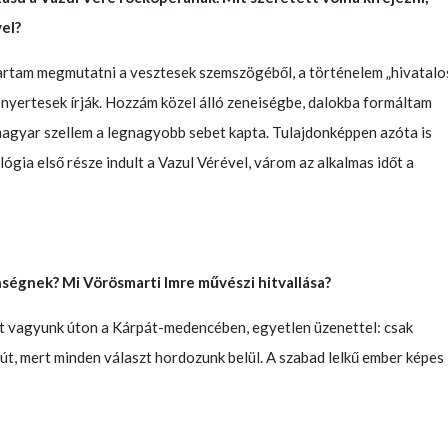
el?
kartam megmutatni a vesztesek szemszögéből, a történelem „hivatalo
 nyertesek írják. Hozzám közel álló zeneiségbe, dalokba formáltam
 magyar szellem a legnagyobb sebet kapta. Tulajdonképpen azóta is
lógia első része indult a Vazul Vérével, várom az alkalmas időt a
ségnek? Mi Vörösmarti Imre művészi hitvallása?
t vagyunk úton a Kárpát-medencében, egyetlen üzenettel: csak
iút, mert minden választ hordozunk belül. A szabad lelkű ember képes