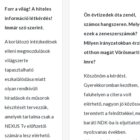
Forr a világ! A hiteles
Ön évtizedek óta zenél,
információ létkérdés!
számos hangszeren. Mely
Immár szó szerint.
ezek a zeneszerszámok?
A korlátozó intézkedések
Milyen irányzatokban érz
elleni megmozdulások
otthon magát Vörösmarti
világszerte
Imre?
tapasztalható
Köszönöm a kérdést.
eszkalálódása miatt
Gyerekkoromban kezdtem,
olyan rendkívüli
faluhelyen a citera volt
híradások és műsorok
elérhető, nagyon jó közöss
készítését tervezzük,
teremtett a felnőttekkel, m
amelyek tartalma csak a
baráti NDK-ba is eljuttatot
NEXUS Tv előfizetői
nyolcvanas években.
számára lesz elérhető.