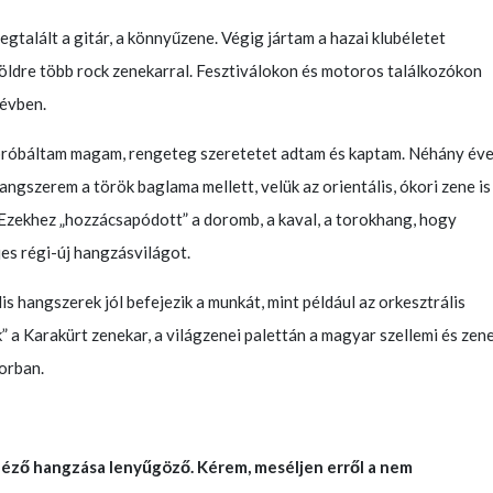
gtalált a gitár, a könnyűzene. Végig jártam a hazai klubéletet
földre több rock zenekarral. Fesztiválokon és motoros találkozókon
 évben.
ipróbáltam magam, rengeteg szeretetet adtam és kaptam. Néhány év
hangszerem a török baglama mellett, velük az orientális, ókori zene is
. Ezekhez „hozzácsapódott” a doromb, a kaval, a torokhang, hogy
es régi-új hangzásvilágot.
is hangszerek jól befejezik a munkát, mint például az orkesztrális
” a Karakürt zenekar, a világzenei palettán a magyar szellemi és zene
orban.
ző hangzása lenyűgöző. Kérem, meséljen erről a nem