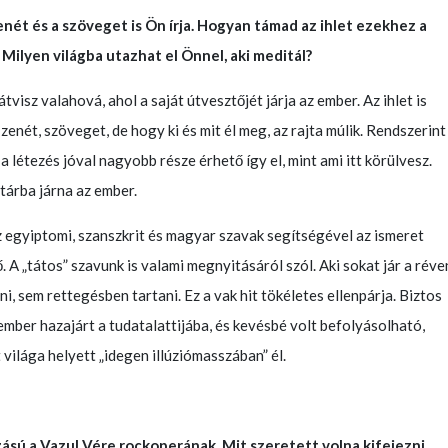
nét és a szöveget is Ön írja. Hogyan támad az ihlet ezekhez a
Milyen világba utazhat el Önnel, aki meditál?
átvisz valahová, ahol a saját útvesztőjét járja az ember. Az ihlet is
 zenét, szöveget, de hogy ki és mit él meg, az rajta múlik. Rendszerint
 létezés jóval nagyobb része érhető így el, mint ami itt körülvesz.
tárba járna az ember.
 az egyiptomi, szanszkrit és magyar szavak segítségével az ismeret
 A „tátos” szavunk is valami megnyitásáról szól. Aki sokat jár a réve
i, sem rettegésben tartani. Ez a vak hit tökéletes ellenpárja. Biztos
mber hazajárt a tudatalattijába, és kevésbé volt befolyásolható,
t világa helyett „idegen illúziómasszában” él.
ású a Vazul Vére rockoperának. Mit szeretett volna kifejezni,