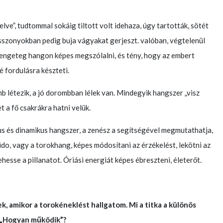
lve”, tudtommal sokáig tiltott volt idehaza, úgy tartották, sötét
sszonyokban pedig buja vágyakat gerjeszt. valóban, végtelenül
engeteg hangon képes megszólalni, és tény, hogy az embert
é fordulásra készteti.
létezik, a jó dorombban lélek van. Mindegyik hangszer „visz
et a fő csakrákra hatni velük.
s és dinamikus hangszer, a zenész a segítségével megmutathatja,
ido, vagy a torokhang, képes módosítani az érzékelést, lekötni az
hesse a pillanatot. Óriási energiát képes ébreszteni, életerőt.
 amikor a torokéneklést hallgatom. Mi a titka a különös
 „Hogyan működik”?