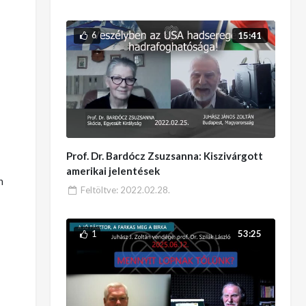
6
15:41
Prof. Dr. Bardócz Zsuzsanna: Kiszivárgott
amerikai jelentések
n
Feltöltve:
2022.02.28.
1
53:25