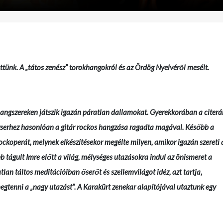
ttünk. A „tátos zenész” torokhangokról és az Ördög Nyelvéről mesélt.
angszereken játszik igazán páratlan dallamokat. Gyerekkorában a citerá
zserhez hasonlóan a gitár rockos hangzása ragadta magával. Később a
ockoperát, melynek elkészítésekor megélte milyen, amikor igazán szereti 
b tágult Imre előtt a világ, mélységes utazásokra indul az önismeret a
lan táltos meditációiban őserőt és szellemvilágot idéz, azt tartja,
tenni a „nagy utazást”. A Karakürt zenekar alapítójával utaztunk egy