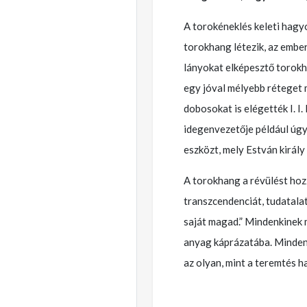
A torokéneklés keleti hagy
torokhang létezik, az ember
lányokat elképesztő torokh
egy jóval mélyebb réteget m
dobosokat is elégették I. I.
idegenvezetője például úgy
eszközt, mely Estván király 
A torokhang a révülést hoz
transzcendenciát, tudatalat
saját magad.” Mindenkinek m
anyag káprázatába. Mindenk
az olyan, mint a teremtés h