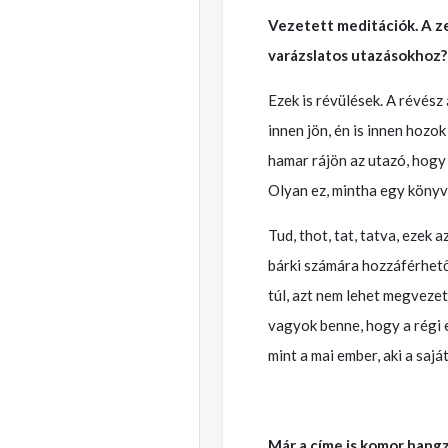
Vezetett meditációk. A ze
varázslatos utazásokhoz? 
Ezek is révülések. A révész 
innen jön, én is innen hozok
hamar rájön az utazó, hogy a
Olyan ez, mintha egy könyv
Tud, thot, tat, tatva, ezek
bárki számára hozzáférhető.
túl, azt nem lehet megvezetn
vagyok benne, hogy a régi e
mint a mai ember, aki a sajá
Már a címe is komor hangz