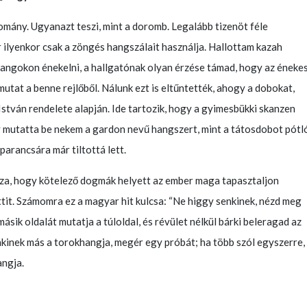
omány. Ugyanazt teszi, mint a doromb. Legalább tizenöt féle
 ilyenkor csak a zöngés hangszálait használja. Hallottam kazah
angokon énekelni, a hallgatónak olyan érzése támad, hogy az éneke
utat a benne rejlőből. Nálunk ezt is eltűntették, ahogy a dobokat,
 István rendelete alapján. Ide tartozik, hogy a gyimesbükki skanzen
 mutatta be nekem a gardon nevű hangszert, mint a tátosdobot pótl
parancsára már tiltottá lett.
za, hogy kötelező dogmák helyett az ember maga tapasztaljon
tit. Számomra ez a magyar hit kulcsa: “Ne higgy senkinek, nézd meg
ásik oldalát mutatja a túloldal, és révület nélkül bárki beleragad az
inek más a torokhangja, megér egy próbát; ha több szól egyszerre,
angja.