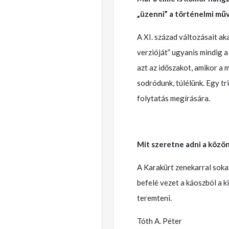
„üzenni” a történelmi műv
A XI. század változásait a
verzióját” ugyanis mindig a
azt az időszakot, amikor a
sodródunk, túlélünk. Egy tri
folytatás megírására.
Mit szeretne adni a közön
A Karakürt zenekarral soka
befelé vezet a káoszból a k
teremteni.
Tóth A. Péter