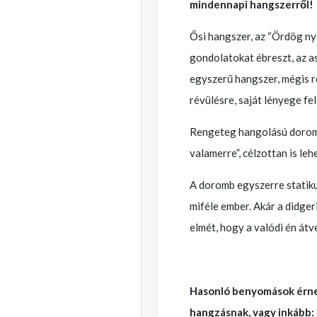
mindennapi hangszerről!
Ősi hangszer, az “Ördög nye
gondolatokat ébreszt, az a
egyszerű hangszer, mégis r
révülésre, saját lényege fel
Rengeteg hangolású doromb 
valamerre”, célzottan is leh
A doromb egyszerre statiku
miféle ember. Akár a didger
elmét, hogy a valódi én átve
Hasonló benyomások érnek,
hangzásnak, vagy inkább: