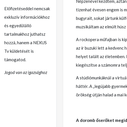
Népzenével kezdtem, aztán
Előfizetéseddel nemcsak
tizenhat évesen engem is me
exkluzív információkhoz
bugyrait, sokat jártunk kül
és egyedülálló
muzsikáltam az elmúlt húsz
tartalmakhoz juthatsz
A rockopera műfajban is k
hozzá, hanem a NEXUS
az ír buzuki lett a kedvenc 
Tv küldetését is
helyet talált az életemben
támogatod.
kiegészítse a számomra telj
Jogod van az igazsághoz
A stúdiómunkáknál a virtuál
háttér. A „legújabb gyermek
örökség útján halad a mai k
A doromb őserőket megidé