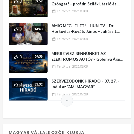
0
59:59
Csönget! – prof.dr. Szilák László és
Juhász J. Zoltán
Feltöltve:
2026.08.08.
AMÍG MÉG LEHET! – HUN TV – Dr.
0
14:48
Horkovics-Kováts János – Juhász J.
Zoltán
Feltöltve:
2026.08.08.
MERRE VISZ BENNÜNKET AZ
0
59:59
ELEKTROMOS AUTÓ? – Golenya Ágnes
Éva sorozata
Feltöltve:
2026.08.08.
SZERVEZŐDÖNK HÍRADÓ – 07. 27. –
0
33:32
Indul az “AMI MAGYAR” –
VÁLLALKOZÓI KATALÓGUS
Feltöltve:
2026.07.28.
MAGYAR VÁLLALKOZÓK KLUBJA