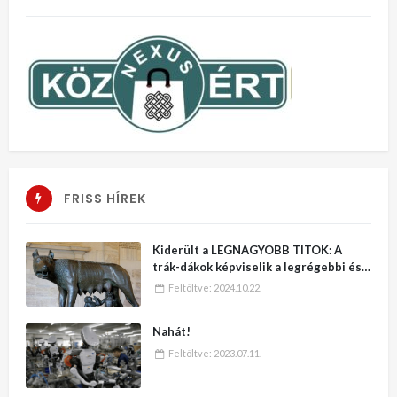
FRISS HÍREK
Kiderült a LEGNAGYOBB TITOK: A
trák-dákok képviselik a legrégebbi és
legmagasabb kultúrát a Földön – No,
Feltöltve:
2024.10.22.
erre varrjatok gombot!!
Nahát!
Feltöltve:
2023.07.11.