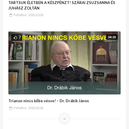
TARTSUK ÉLETBEN A KÉSZPÉNZT! SZÁRAI ZSUZSANNA ÉS
JUHÁSZ ZOLTÁN
Feltöltve:
2023.10.03.
7
04:38
Trianon nincs kőbe vésve! – Dr. Drábik János
Feltöltve:
2022.05.06.