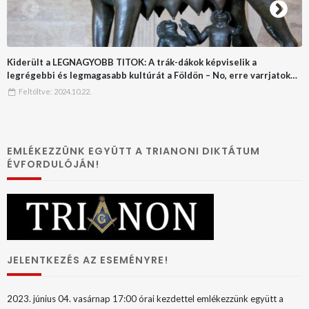
Kiderült a LEGNAGYOBB TITOK: A trák-dákok képviselik a
legrégebbi és legmagasabb kultúrát a Földön – No, erre varrjatok
gombot!!
Feltöltve:
2024.10.22.
EMLÉKEZZÜNK EGYÜTT A TRIANONI DIKTÁTUM
ÉVFORDULÓJÁN!
JELENTKEZÉS AZ ESEMÉNYRE!
2023. június 04. vasárnap 17:00 órai kezdettel emlékezzünk együtt a