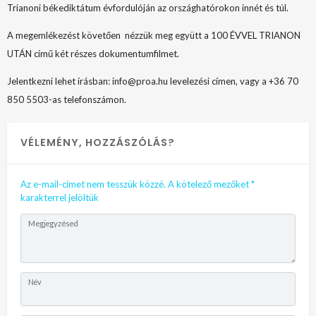
Trianoni békediktátum évfordulóján az országhatórokon innét és túl.
A megemlékezést követően nézzük meg együtt a 100 ÉVVEL TRIANON
UTÁN című két részes dokumentumfilmet.
Jelentkezni lehet írásban: info@proa.hu levelezési címen, vagy a +36 70
850 5503-as telefonszámon.
VÉLEMÉNY, HOZZÁSZÓLÁS?
Az e-mail-címet nem tesszük közzé.
A kötelező mezőket
*
karakterrel jelöltük
Megjegyzésed
Név