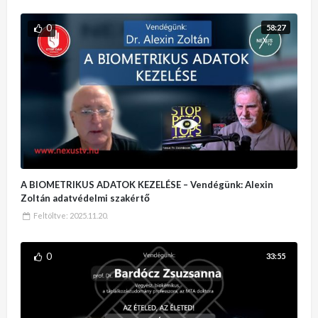
0
58:27
A BIOMETRIKUS ADATOK KEZELÉSE – Vendégünk: Alexin
Zoltán adatvédelmi szakértő
Feltöltve:
2025.11.20.
0
33:55