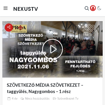
NEXUSTV
Play
Video
SZÖVETKEZŐ MÉDIA SZÖVETKEZET –
taggyűlés, Nagygombos – 1.rész
4 év
Nincs hozzászólás
Szövetkezet Tv