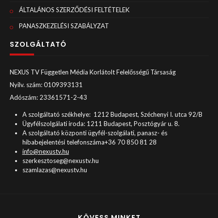
ÁLTALÁNOS SZERZŐDÉSI FELTÉTELEK
PANASZKEZELÉSI SZABÁLYZAT
SZOLGÁLTATÓ
NEXUS TV Független Média Korlátolt Felelősségű Társaság
Nyilv. szám: 0109393131
Adószám: 23361571-2-43
A szolgáltató székhelye: 1212 Budapest, Széchenyi I. utca 92/B
Ügyfélszolgálati iroda: 1211 Budapest, Posztógyár u. 8.
A szolgáltató központi ügyfél-szolgálati, panasz- és
hibabejelentési telefonszáma+36 70 850 81 28
info@nexustv.hu
szerkesztoseg@nexustv.hu
szamlazas@nexustv.hu
KÖVESS MINKET