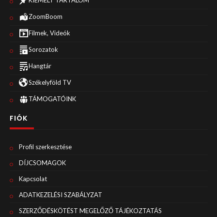
KIEMELT TARTALOM
ZoomBoom
Filmek, Videók
Sorozatok
Hangtár
Székelyföld TV
TÁMOGATÓINK
FIÓK
Profil szerkesztése
DÍJCSOMAGOK
Kapcsolat
ADATKEZELÉSI SZABÁLYZAT
SZERZŐDÉSKÖTÉST MEGELŐZŐ TÁJÉKOZTATÁS