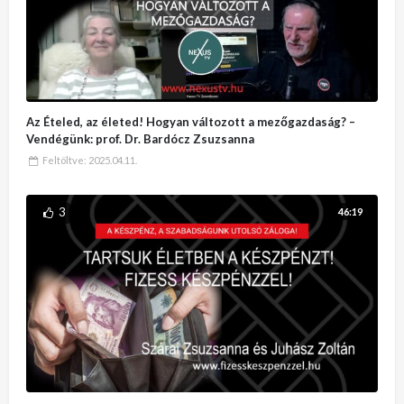
Az Ételed, az életed! Hogyan változott a mezőgazdaság? –
Vendégünk: prof. Dr. Bardócz Zsuzsanna
Feltöltve:
2025.04.11.
3
46:19