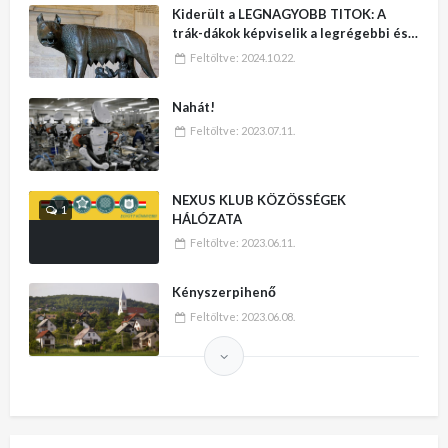
Kiderült a LEGNAGYOBB TITOK: A
trák-dákok képviselik a legrégebbi és
legmagasabb kultúrát a Földön – No,
Feltöltve:
2024.10.22.
erre varrjatok gombot!!
Nahát!
Feltöltve:
2023.07.11.
NEXUS KLUB KÖZÖSSÉGEK
1
HÁLÓZATA
Feltöltve:
2023.06.11.
Kényszerpihenő
Feltöltve:
2023.06.08.