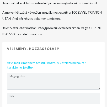
Trianoni békediktátum évfordulóján az országhatórokon innét és túl.
A megemlékezést követően nézzük meg együtt a 100 ÉVVEL TRIANON
UTÁN című két részes dokumentumfilmet.
Jelentkezni lehet írásban: info@proa.hu levelezési címen, vagy a +36 70
850 5503-as telefonszámon.
VÉLEMÉNY, HOZZÁSZÓLÁS?
Az e-mail-címet nem tesszük közzé.
A kötelező mezőket
*
karakterrel jelöltük
Megjegyzésed
Név