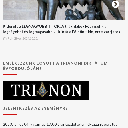
Kiderült a LEGNAGYOBB TITOK: A trák-dákok képviselik a
legrégebbi és legmagasabb kultúrát a Földön – No, erre varrjatok
gombot!!
Feltöltve:
2024.10.22.
EMLÉKEZZÜNK EGYÜTT A TRIANONI DIKTÁTUM
ÉVFORDULÓJÁN!
JELENTKEZÉS AZ ESEMÉNYRE!
2023. június 04. vasárnap 17:00 órai kezdettel emlékezzünk együtt a