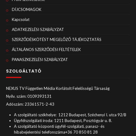
DÍJCSOMAGOK
Kapcsolat
ADATKEZELÉSI SZABÁLYZAT
SZERZŐDÉSKÖTÉST MEGELŐZŐ TÁJÉKOZTATÁS
ÁLTALÁNOS SZERZŐDÉSI FELTÉTELEK
PANASZKEZELÉSI SZABÁLYZAT
SZOLGÁLTATÓ
NEXUS TV Független Média Korlátolt Felelősségű Társaság
Nyilv. szám: 0109393131
Adószám: 23361571-2-43
A szolgáltató székhelye: 1212 Budapest, Széchenyi I. utca 92/B
Ügyfélszolgálati iroda: 1211 Budapest, Posztógyár u. 8.
A szolgáltató központi ügyfél-szolgálati, panasz- és
hibabejelentési telefonszáma+36 70 850 81 28