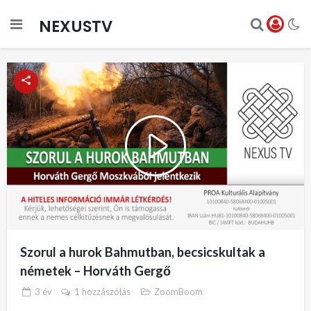
NEXUSTV
Play
Video
Szorul a hurok Bahmutban, becsicskultak a
németek – Horváth Gergő
3 év
1 hozzászólás
ZoomBoom