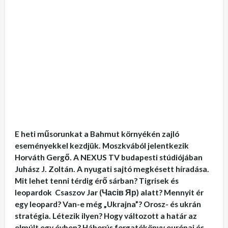
E heti műsorunkat a Bahmut környékén zajló
eseményekkel kezdjük. Moszkvából jelentkezik
Horváth Gergő. A NEXUS TV budapesti stúdiójában
Juhász J. Zoltán. A nyugati sajtó megkésett híradása.
Mit lehet tenni térdig érő sárban? Tigrisek és
leopardok Csaszov Jar (Часів Яр) alatt? Mennyit ér
egy leopard? Van-e még „Ukrajna”? Orosz- és ukrán
stratégia. Létezik ilyen? Hogy változott a határ az
elmúlt egy évben? Háborús forgatókönyv európai és