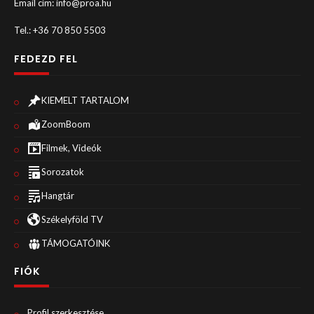
Email cím: info@proa.hu
Tel.: +36 70 850 5503
FEDEZD FEL
KIEMELT TARTALOM
ZoomBoom
Filmek, Videók
Sorozatok
Hangtár
Székelyföld TV
TÁMOGATÓINK
FIÓK
Profil szerkesztése