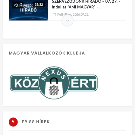
SZERVEZŐDÖNK HÍRADÓ – 07. 27. –
0
33:32
Indul az “AMI MAGYAR” –
VÁLLALKOZÓI KATALÓGUS
Feltöltve:
2026.07.28.
MAGYAR VÁLLALKOZÓK KLUBJA
FRISS HÍREK