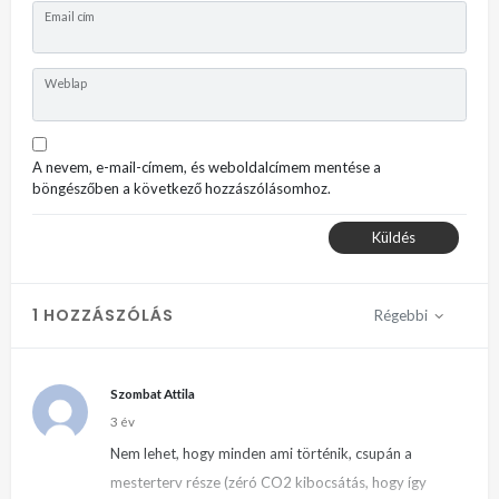
Email cím
Weblap
A nevem, e-mail-címem, és weboldalcímem mentése a
böngészőben a következő hozzászólásomhoz.
Küldés
1 HOZZÁSZÓLÁS
Régebbi
Szombat Attila
3 év
Nem lehet, hogy minden ami történik, csupán a
mesterterv része (zéró CO2 kibocsátás, hogy így