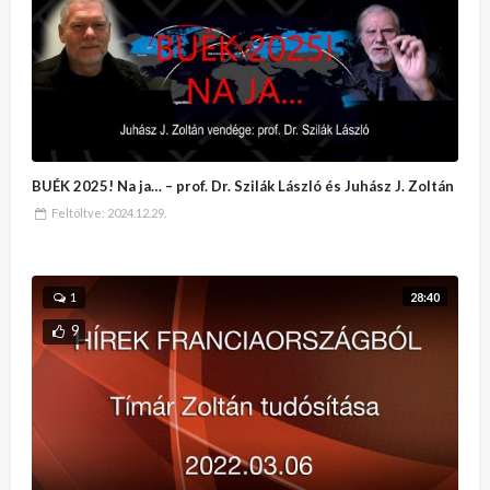
BUÉK 2025! Na ja… – prof. Dr. Szilák László és Juhász J. Zoltán
Feltöltve:
2024.12.29.
28:40
1
9