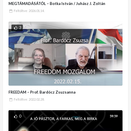
MEGTÁMADÁSÁTÓL – Botka István / Juhász J. Zoltán
Feltöltve:
2026.01.14.
3
FREEDAM – Prof. Bardócz Zsuzsanna
Feltöltve:
2022.02.28.
0
59:59