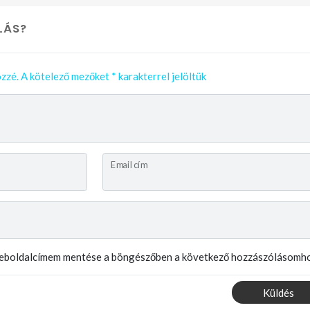
LÁS?
zzé.
A kötelező mezőket
*
karakterrel jelöltük
Email cím
weboldalcímem mentése a böngészőben a következő hozzászólásomho
Küldés