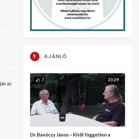
AJÁNLÓ
7
23:29
ján az
Dr. Bánóczy János – Kitől független a