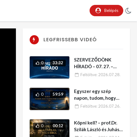
Belépés
LEGFRISSEBB VIDEÓ
SZERVEZŐDÖNK
0
33:32
HÍRADÓ – 07. 27. –
Indul az “AMI
Feltöltve:
2026.07.28.
MAGYAR” –
VÁLLALKOZÓI
Egyszer egy szép
KATALÓGUS
0
59:59
napon, tudom, hogy
elhagyom a várost!
Feltöltve:
2026.07.26.
Vendégünk: Golenya
Ágnes Éva – MAGARIA
Köpni kell? – prof.Dr.
–
0
00:12
Szilák László és Juhász
J. Zoltán