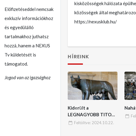
kisközösségek hálózata épülhet
Előfizetéseddel nemcsak
közösségek által meghatározot
exkluzív információkhoz
https://nexusklub.hu/
és egyedülálló
tartalmakhoz juthatsz
hozzá, hanem a NEXUS
Tv küldetését is
HÍREINK
támogatod.
Jogod van az igazsághoz
Kiderült a
Nahá
LEGNAGYOBB TITOK:
Fe
A trák-dákok képviselik
Feltöltve:
2024.10.22.
a legrégebbi és
legmagasabb kultúrát a