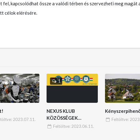
 fel, kapcsolódhat össze a valódi térben és szervezheti meg magát 
t célok elérésére.
1
t!
NEXUS KLUB
Kényszerpihen
KÖZÖSSÉGEK
ltöltve:
2023.07.11.
Feltöltve:
2023.
HÁLÓZATA
Feltöltve:
2023.06.11.