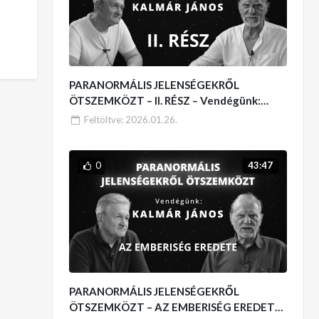
PARANORMÁLIS JELENSÉGEKRŐL
ÖTSZEMKÖZT – II. RÉSZ – Vendégünk:
Kalmár János
Feltöltve:
2026.01.26.
0
43:47
PARANORMÁLIS JELENSÉGEKRŐL
ÖTSZEMKÖZT – AZ EMBERISÉG EREDETE