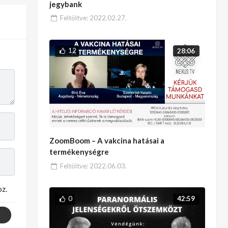
jegybank
Feltöltve:
2022.02.27.
12
28:06
ZoomBoom – A vakcina hatásai a
termékenységre
Feltöltve:
2022.06.03.
z.
0
42:59