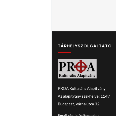
TÁRHELYSZOLGÁLTATÓ
PROA Kulturális Alapítvány
Az alapítvány székhelye: 1149
Budapest, Várna utca 32.
Email cím: info@proa.hu