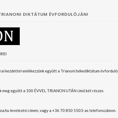
 TRIANONI DIKTÁTUM ÉVFORDULÓJÁN!
RE!
rai kezdettel emlékezzünk együtt a Trianoni békediktátum évforduló
k meg együtt a 100 ÉVVEL TRIANON UTÁN című két részes
roa.hu levelezési címen, vagy a +36 70 850 5503-as telefonszámon.