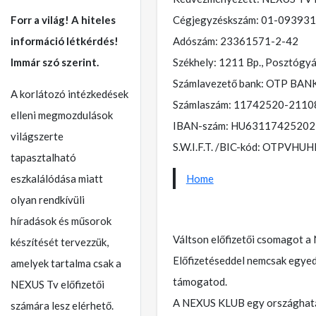
Cégjegyzéskszám: 01-09393
Forr a világ! A hiteles
Adószám: 23361571-2-42
információ létkérdés!
Székhely: 1211 Bp., Posztógyár
Immár szó szerint.
Számlavezető bank: OTP BAN
A korlátozó intézkedések
Számlaszám: 11742520-211
elleni megmozdulások
IBAN-szám: HU6311742520
világszerte
S.W.I.F.T. /BIC-kód: OTPVHUH
tapasztalható
Home
eszkalálódása miatt
olyan rendkívüli
híradások és műsorok
Váltson előfizetői csomagot a
készítését tervezzük,
Előfizetéseddel nemcsak egyed
amelyek tartalma csak a
támogatod.
NEXUS Tv előfizetői
A NEXUS KLUB egy országhatár
számára lesz elérhető.