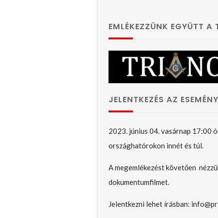
Földön – No, erre
varrjatok gombot!!
EMLÉKEZZÜNK EGYÜTT A
JELENTKEZÉS AZ ESEMÉNY
2023. június 04. vasárnap 17:00 ó
országhatórokon innét és túl.
A megemlékezést követően nézzü
dokumentumfilmet.
Jelentkezni lehet írásban: info@p