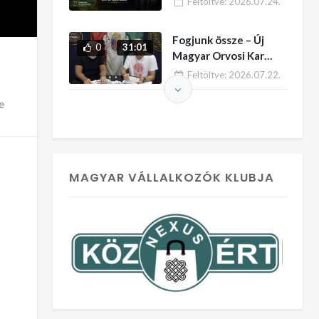
Feltöltve:
2026.07.24.
Fogjunk össze – Új
0
31:01
Magyar Orvosi Kar
felhívása – HUN TV
Feltöltve:
2026.07.22.
e
MAGYAR VÁLLALKOZÓK KLUBJA