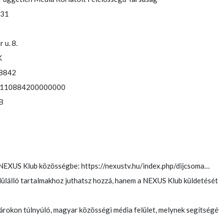
131
 u. 8.
K
08842
2110884200000000
B
 NEXUS Klub közösségbe: https://nexustv.hu/index.php/dijcsoma…
ülálló tartalmakhoz juthatsz hozzá, hanem a NEXUS Klub küldetését 
okon túlnyúló, magyar közösségi média felület, melynek segítségé