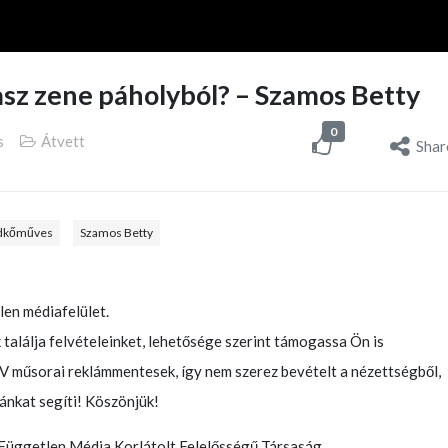
olasz zene páholyból? – Szamos Betty
0
s
Átvett
Shar
dkőműves
Szamos Betty
len médiafelület.
találja felvételeinket, lehetősége szerint támogassa Ön is
műsorai reklámmentesek, így nem szerez bevételt a nézettségből,
nkat segíti! Köszönjük!
üggetlen Média Korlátolt Felelősségű Társaság