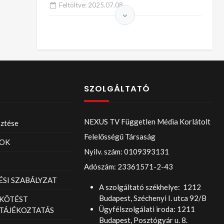
– Vendégünk: Kalmár János
Feltöltve:
2025.07.08.
SZOLGÁLTATÓ
NEXUS TV Független Média Korlátolt
sztése
Felelősségű Társaság
OK
Nyilv. szám: 0109393131
Adószám: 23361571-2-43
SI SZABÁLYZAT
A szolgáltató székhelye: 1212
Budapest, Széchenyi I. utca 92/B
KÖTÉST
Ügyfélszolgálati iroda: 1211
TÁJÉKOZTATÁS
Budapest, Posztógyár u. 8.