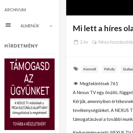
ARCHIVUM
ALMENŰK
Mi lett a híres 
2 év
Nincs hozzászólá
HÍRDETMÉNY
Kiemelt
Páholy
Szaba
Megtekintések
761
A Nexus TV egy önálló, függet
Kérjük, amennyiben értékesnek 
tevékenységünket. A NEXUS TV 
támogatásával a további munká
Kedvezményezett: NEXUS TV F