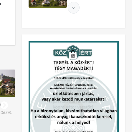
a
ő
A szabad lelkű ember
Megdobbant a
képes a teremtésre
szívem…
06.08.
Feltöltve:
2023.04.11.
Feltöltve:
2023.04.10.