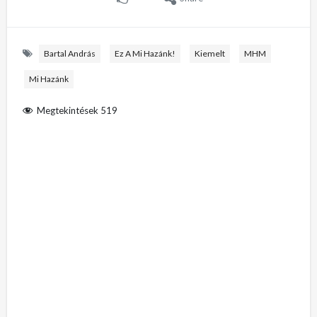
Bartal András
Ez A Mi Hazánk!
Kiemelt
MHM
Mi Hazánk
Megtekintések
519