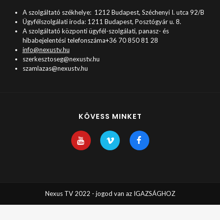
A szolgáltató székhelye: 1212 Budapest, Széchenyi I. utca 92/B
Ügyfélszolgálati iroda: 1211 Budapest, Posztógyár u. 8.
A szolgáltató központi ügyfél-szolgálati, panasz- és
hibabejelentési telefonszáma+36 70 850 81 28
info@nexustv.hu
szerkesztoseg@nexustv.hu
szamlazas@nexustv.hu
KÖVESS MINKET
Nexus TV 2022 - jogod van az IGAZSÁGHOZ