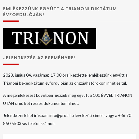
EMLÉKEZZÜNK EGYÜTT A TRIANONI DIKTÁTUM
ÉVFORDULÓJÁN!
JELENTKEZÉS AZ ESEMÉNYRE!
2023. június 04. vasárnap 17:00 órai kezdettel emlékezzünk együtt a
Trianoni békediktátum évfordulóján az országhatórokon innét és túl.
A megemlékezést követően nézzük meg együtt a 100 ÉVVEL TRIANON
UTÁN című két részes dokumentumfilmet.
Jelentkezni lehet írásban: info@proa.hu levelezési címen, vagy a +36 70
850 5503-as telefonszámon.