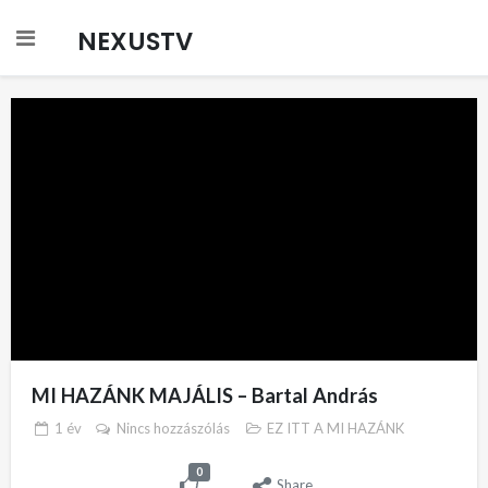
NEXUSTV
MI HAZÁNK MAJÁLIS – Bartal András
1 év
Nincs hozzászólás
EZ ITT A MI HAZÁNK
0
Share