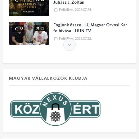
Juhász J. Zoltán
Feltöltve:
2026.07.24.
Fogjunk össze – Új Magyar Orvosi Kar
0
31:01
felhívása – HUN TV
Feltöltve:
2026.07.22.
MAGYAR VÁLLALKOZÓK KLUBJA