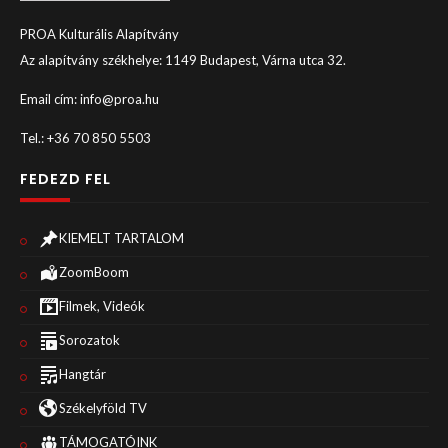
PROA Kulturális Alapítvány
Az alapítvány székhelye: 1149 Budapest, Várna utca 32.
Email cím: info@proa.hu
Tel.: +36 70 850 5503
FEDEZD FEL
KIEMELT TARTALOM
ZoomBoom
Filmek, Videók
Sorozatok
Hangtár
Székelyföld TV
TÁMOGATÓINK