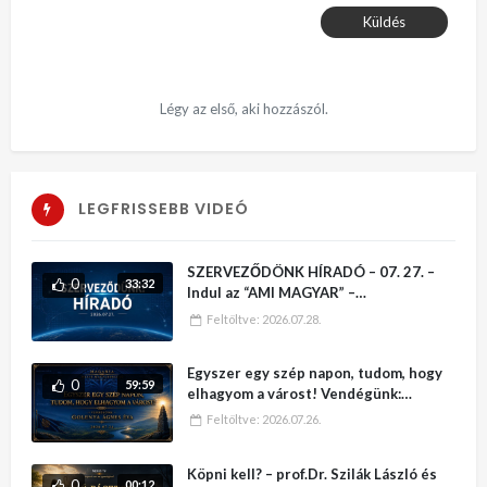
Küldés
Légy az első, aki hozzászól.
LEGFRISSEBB VIDEÓ
SZERVEZŐDÖNK HÍRADÓ – 07. 27. –
0
33:32
Indul az “AMI MAGYAR” –
VÁLLALKOZÓI KATALÓGUS
Feltöltve:
2026.07.28.
Egyszer egy szép napon, tudom, hogy
0
59:59
elhagyom a várost! Vendégünk:
Golenya Ágnes Éva – MAGARIA –
Feltöltve:
2026.07.26.
Köpni kell? – prof.Dr. Szilák László és
0
00:12