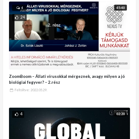
45:40
4
24
ZoomBoom – Állati vírusokkal mérgeznek, avagy milyen a jó
biológiai fegyver? – 2.rész
Feltöltve:
2022.05.29.
4
02:20