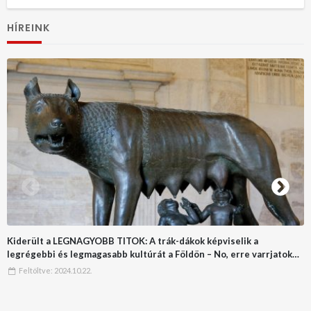
HÍREINK
Kiderült a LEGNAGYOBB TITOK: A trák-dákok képviselik a
legrégebbi és legmagasabb kultúrát a Földön – No, erre varrjatok
gombot!!
Feltöltve:
2024.10.22.