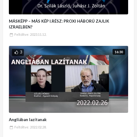
MÁSKÉPP – MÁS KÉP I.RÉSZ: PROXI HÁBORÚ ZAJLIK
IZRAELBEN?
Feltöltve:
2023.11.12.
3
16:30
Angliában lazítanak
Feltöltve:
2022.02.28.