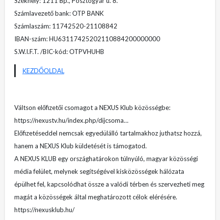
Székhely: 1211 Bp., Posztógyár u. 8.
Számlavezető bank: OTP BANK
Számlaszám: 11742520-21108842
IBAN-szám: HU63117425202110884200000000
S.W.I.F.T. /BIC-kód: OTPVHUHB
KEZDŐOLDAL
Váltson előfizetői csomagot a NEXUS Klub közösségbe:
https://nexustv.hu/index.php/dijcsoma…
Előfizetéseddel nemcsak egyedülálló tartalmakhoz juthatsz hozzá,
hanem a NEXUS Klub küldetését is támogatod.
A NEXUS KLUB egy országhatárokon túlnyúló, magyar közösségi
média felület, melynek segítségével kisközösségek hálózata
épülhet fel, kapcsolódhat össze a valódi térben és szervezheti meg
magát a közösségek által meghatározott célok elérésére.
https://nexusklub.hu/