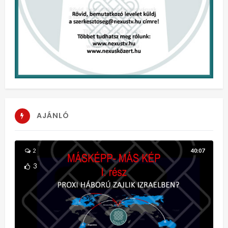
AJÁNLÓ
40:07
2
3