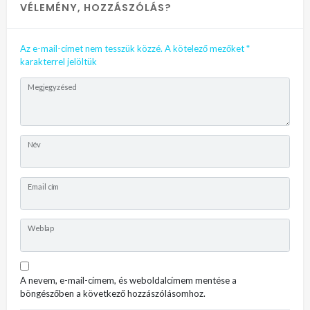
VÉLEMÉNY, HOZZÁSZÓLÁS?
Az e-mail-címet nem tesszük közzé.
A kötelező mezőket
*
karakterrel jelöltük
Megjegyzésed
Név
Email cím
Weblap
A nevem, e-mail-címem, és weboldalcímem mentése a
böngészőben a következő hozzászólásomhoz.