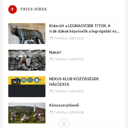
FRISS HÍREK
Kiderült a LEGNAGYOBB TITOK: A
trák-dákok képviselik a legrégebbi és
legmagasabb kultúrát a Földön – No,
Feltöltve:
2024.10.22.
erre varrjatok gombot!!
Nahát!
Feltöltve:
2023.07.11.
NEXUS KLUB KÖZÖSSÉGEK
1
HÁLÓZATA
Feltöltve:
2023.06.11.
Kényszerpihenő
Feltöltve:
2023.06.08.