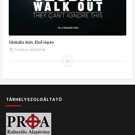
Globális kiút, Első lépés
Feltöltve:
2023.09.06.
TÁRHELYSZOLGÁLTATÓ