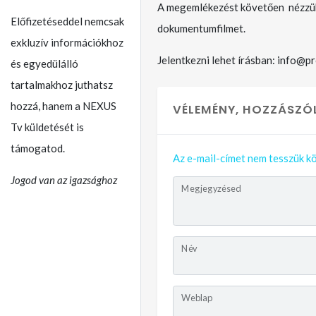
A megemlékezést követően nézzü
Előfizetéseddel nemcsak
dokumentumfilmet.
exkluzív információkhoz
Jelentkezni lehet írásban: info@p
és egyedülálló
tartalmakhoz juthatsz
hozzá, hanem a NEXUS
VÉLEMÉNY, HOZZÁSZÓ
Tv küldetését is
támogatod.
Az e-mail-címet nem tesszük kö
Jogod van az igazsághoz
Megjegyzésed
Név
Weblap