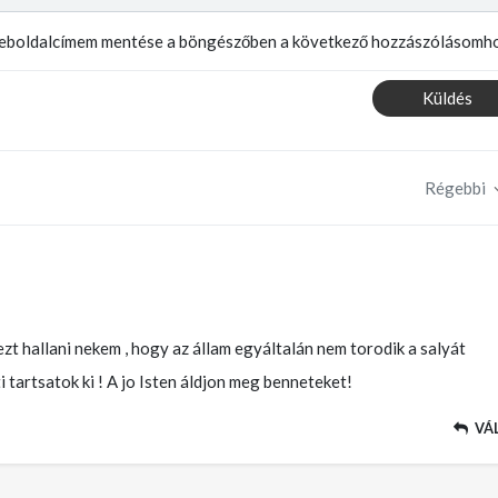
weboldalcímem mentése a böngészőben a következő hozzászólásomho
Küldés
Régebbi
t hallani nekem , hogy az állam egyáltalán nem torodik a salyát
i tartsatok ki ! A jo Isten áldjon meg benneteket!
VÁ