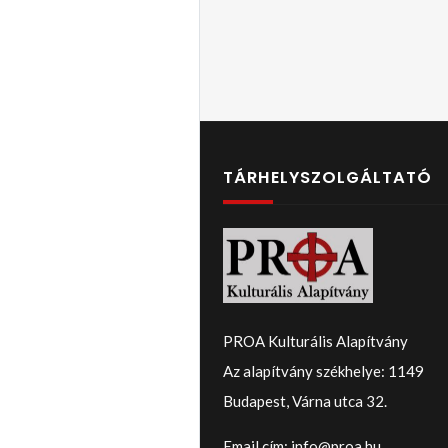
TÁRHELYSZOLGÁLTATÓ
PROA Kulturális Alapítvány
Az alapítvány székhelye: 1149
Budapest, Várna utca 32.
Email cím: info@proa.hu