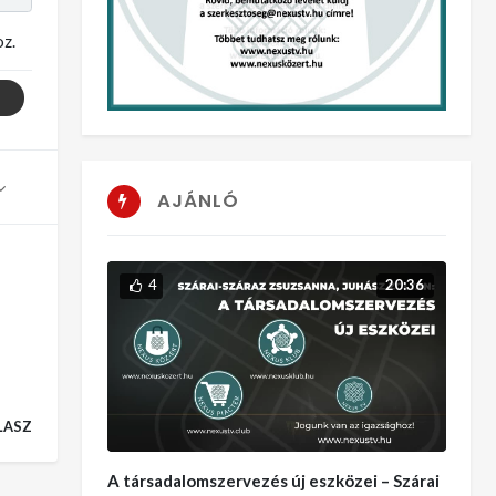
z.
AJÁNLÓ
4
20:36
LASZ
A társadalomszervezés új eszközei – Szárai