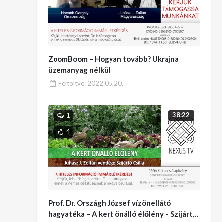
ZoomBoom – Hogyan tovább? Ukrajna
üzemanyag nélkül
Feltöltve:
2022.05.20.
38:22
1
4
Prof. Dr. Országh József vízönellátó
hagyatéka – A kert önálló élőlény – Szijártó