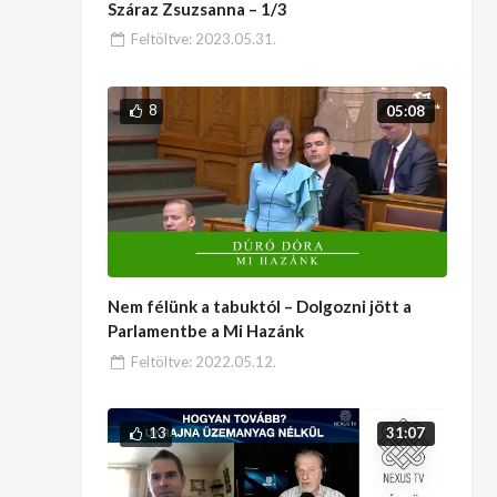
Száraz Zsuzsanna – 1/3
Feltöltve:
2023.05.31.
8
05:08
Nem félünk a tabuktól – Dolgozni jött a
Parlamentbe a Mi Hazánk
Feltöltve:
2022.05.12.
13
31:07