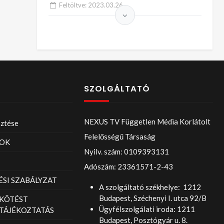
Csilla – 4/6
Feltöltve:
2023.03.26.
SZOLGÁLTATÓ
NEXUS TV Független Média Korlátolt
sztése
Felelősségű Társaság
OK
Nyilv. szám: 0109393131
Adószám: 23361571-2-43
SI SZABÁLYZAT
A szolgáltató székhelye: 1212
Budapest, Széchenyi I. utca 92/B
KÖTÉST
Ügyfélszolgálati iroda: 1211
TÁJÉKOZTATÁS
Budapest, Posztógyár u. 8.