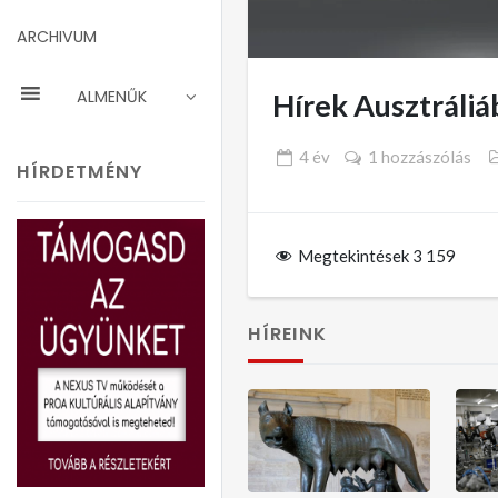
ARCHIVUM
ALMENŰK
Hírek Ausztráliá
4 év
1 hozzászólás
HÍRDETMÉNY
Megtekintések
3 159
HÍREINK