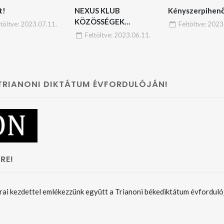
t!
NEXUS KLUB
Kényszerpihen
KÖZÖSSÉGEK
ltöltve:
2023.07.11.
Feltöltve:
2023.
HÁLÓZATA
Feltöltve:
2023.06.11.
 TRIANONI DIKTÁTUM ÉVFORDULÓJÁN!
RE!
rai kezdettel emlékezzünk együtt a Trianoni békediktátum évforduló