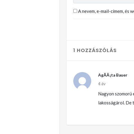
A nevem, e-mail-címem, és 
1 HOZZÁSZÓLÁS
AgÃÂ¡ta Bauer
4 év
Nagyon szomorú ez
lakosságárol. De t