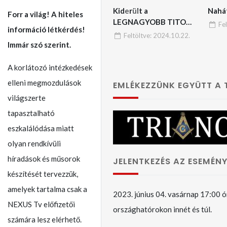
Kiderült a
Nahá
Forr a világ! A hiteles
LEGNAGYOBB TITOK:
Fe
információ létkérdés!
A trák-dákok képviselik
Feltöltve:
2024.10.22.
a legrégebbi és
Immár szó szerint.
legmagasabb kultúrát a
Földön – No, erre
A korlátozó intézkedések
varrjatok gombot!!
elleni megmozdulások
EMLÉKEZZÜNK EGYÜTT A
világszerte
tapasztalható
eszkalálódása miatt
olyan rendkívüli
híradások és műsorok
JELENTKEZÉS AZ ESEMÉNY
készítését tervezzük,
amelyek tartalma csak a
2023. június 04. vasárnap 17:00 ó
NEXUS Tv előfizetői
országhatórokon innét és túl.
számára lesz elérhető.