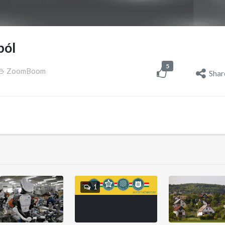
ból
5
ZoomBoom
Shar
1