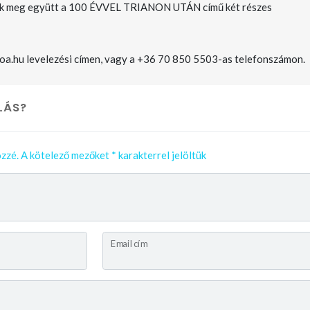
k meg együtt a 100 ÉVVEL TRIANON UTÁN című két részes
roa.hu levelezési címen, vagy a +36 70 850 5503-as telefonszámon.
LÁS?
zzé.
A kötelező mezőket
*
karakterrel jelöltük
Email cím