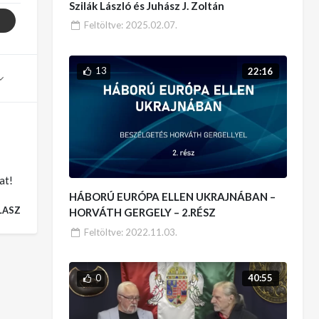
Szilák László és Juhász J. Zoltán
Feltöltve:
2025.02.07.
13
22:16
at!
HÁBORÚ EURÓPA ELLEN UKRAJNÁBAN –
LASZ
HORVÁTH GERGELY – 2.RÉSZ
Feltöltve:
2022.11.03.
0
40:55