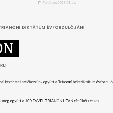
HÁLÓZATA
Feltöltve:
2023.06.11.
 TRIANONI DIKTÁTUM ÉVFORDULÓJÁN!
RE!
rai kezdettel emlékezzünk együtt a Trianoni békediktátum évforduló
k meg együtt a 100 ÉVVEL TRIANON UTÁN című két részes