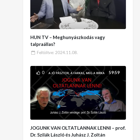
HUN TV – Meghunyászkodás vagy
talpraállas?
Feltöltve:
2024.11.08.
0
59:59
JOGUNK VAN OLTATLANNAK LENNI – prof.
Dr. Szilák László és Juhász J. Zoltán