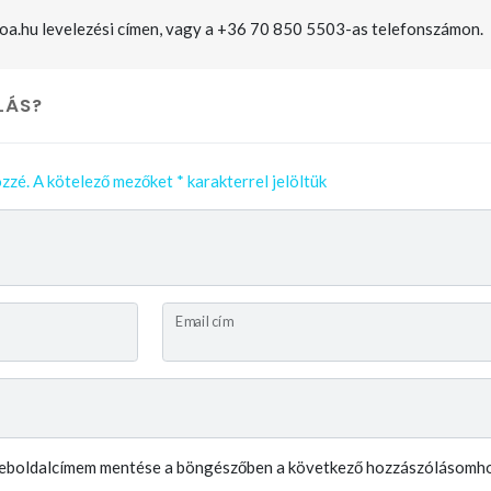
roa.hu levelezési címen, vagy a +36 70 850 5503-as telefonszámon.
LÁS?
zzé.
A kötelező mezőket
*
karakterrel jelöltük
Email cím
weboldalcímem mentése a böngészőben a következő hozzászólásomho