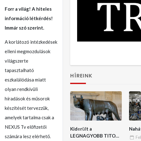
Forr a világ! A hiteles
információ létkérdés!
Immár szó szerint.
A korlátozó intézkedések
elleni megmozdulások
világszerte
tapasztalható
HÍREINK
eszkalálódása miatt
olyan rendkívüli
híradások és műsorok
készítését tervezzük,
amelyek tartalma csak a
NEXUS Tv előfizetői
Kiderült a
Nahá
LEGNAGYOBB TITOK:
számára lesz elérhető.
Fe