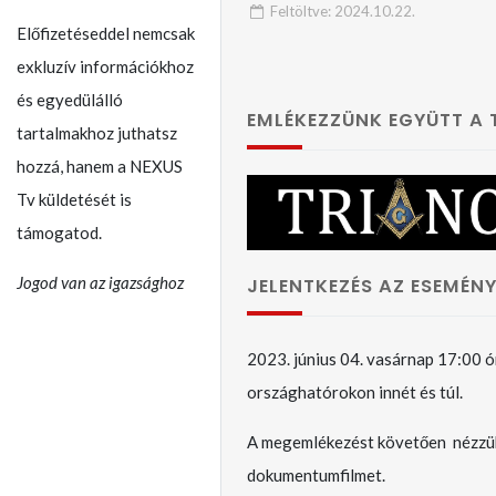
A trák-dákok képviselik
Feltöltve:
2024.10.22.
a legrégebbi és
Előfizetéseddel nemcsak
legmagasabb kultúrát a
exkluzív információkhoz
Földön – No, erre
és egyedülálló
varrjatok gombot!!
EMLÉKEZZÜNK EGYÜTT A
tartalmakhoz juthatsz
hozzá, hanem a NEXUS
Tv küldetését is
támogatod.
Jogod van az igazsághoz
JELENTKEZÉS AZ ESEMÉNY
2023. június 04. vasárnap 17:00 ó
országhatórokon innét és túl.
A megemlékezést követően nézzü
dokumentumfilmet.