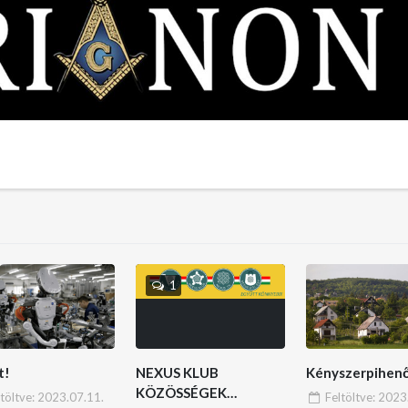
1
t!
NEXUS KLUB
Kényszerpihen
KÖZÖSSÉGEK
ltöltve:
2023.07.11.
Feltöltve:
2023.