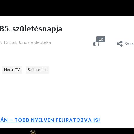
 85. születésnapja
10
Drábik János Videotéka
Shar
Nexus TV
Születésnap
TÁN – TÖBB NYELVEN FELIRATOZVA IS!