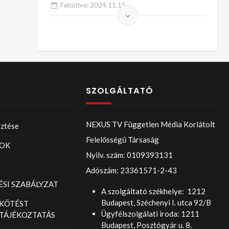
Feltöltve:
2024.11.15.
SZOLGÁLTATÓ
NEXUS TV Független Média Korlátolt
sztése
Felelősségű Társaság
OK
Nyilv. szám: 0109393131
Adószám: 23361571-2-43
SI SZABÁLYZAT
A szolgáltató székhelye: 1212
Budapest, Széchenyi I. utca 92/B
KÖTÉST
Ügyfélszolgálati iroda: 1211
TÁJÉKOZTATÁS
Budapest, Posztógyár u. 8.