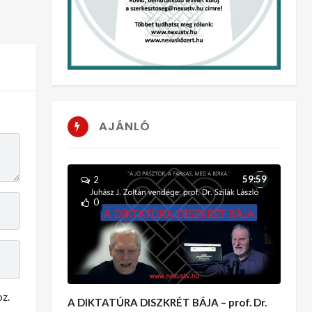
AJÁNLÓ
59:59
2
0
z.
A DIKTATÚRA DISZKRÉT BÁJA – prof. Dr.