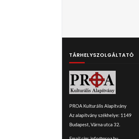
TÁRHELYSZOLGÁLTATÓ
PROA Kulturális Alapítvány
Az alapítvány székhelye: 1149
Budapest, Várna utca 32.
Email cím: info@proa.hu