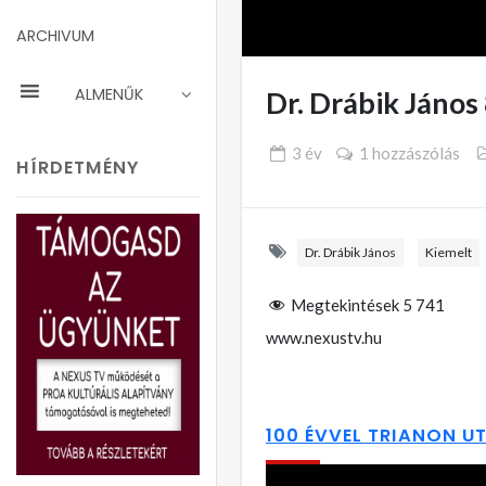
ARCHIVUM
ALMENŰK
Dr. Drábik János
3 év
1 hozzászólás
HÍRDETMÉNY
Dr. Drábik János
Kiemelt
Megtekintések
5 741
www.nexustv.hu
100 ÉVVEL TRIANON U