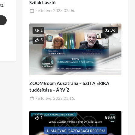
Szilák László
z.
Feltöltve:
2023.02.06.
32:36
1
5
ZOOMBoom Ausztrália – SZITA ERIKA
tudósítása – ÁRVÍZ
Feltöltve:
2022.03.15.
1
59:59