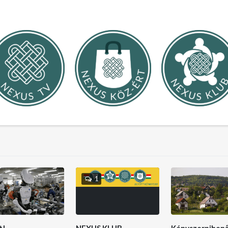
1
t!
NEXUS KLUB
Kényszerpihen