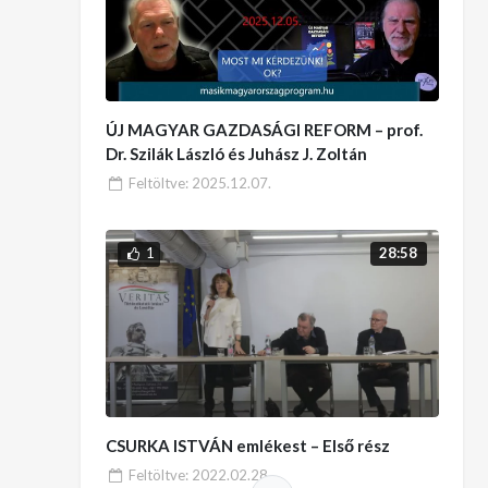
ÚJ MAGYAR GAZDASÁGI REFORM – prof.
Dr. Szilák László és Juhász J. Zoltán
Feltöltve:
2025.12.07.
1
28:58
CSURKA ISTVÁN emlékest – Első rész
Feltöltve:
2022.02.28.