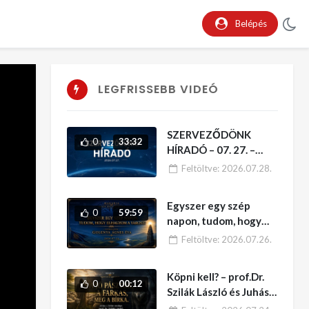
Belépés
LEGFRISSEBB VIDEÓ
SZERVEZŐDÖNK
0
33:32
HÍRADÓ – 07. 27. –
Indul az “AMI
Feltöltve:
2026.07.28.
MAGYAR” –
VÁLLALKOZÓI
Egyszer egy szép
KATALÓGUS
0
59:59
napon, tudom, hogy
elhagyom a várost!
Feltöltve:
2026.07.26.
Vendégünk: Golenya
Ágnes Éva – MAGARIA
Köpni kell? – prof.Dr.
–
0
00:12
Szilák László és Juhász
J. Zoltán