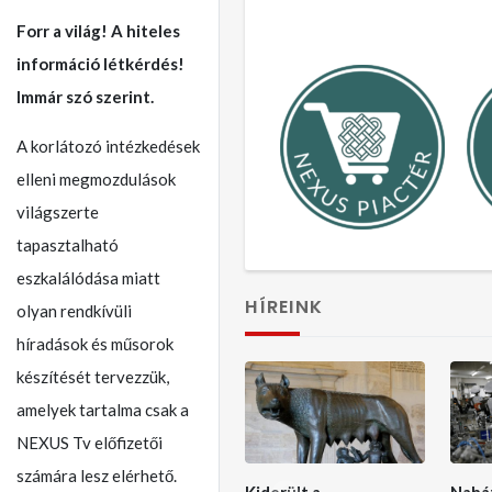
Forr a világ! A hiteles
információ létkérdés!
Immár szó szerint.
A korlátozó intézkedések
elleni megmozdulások
világszerte
tapasztalható
eszkalálódása miatt
HÍREINK
olyan rendkívüli
híradások és műsorok
készítését tervezzük,
amelyek tartalma csak a
NEXUS Tv előfizetői
számára lesz elérhető.
Kiderült a
Nahá