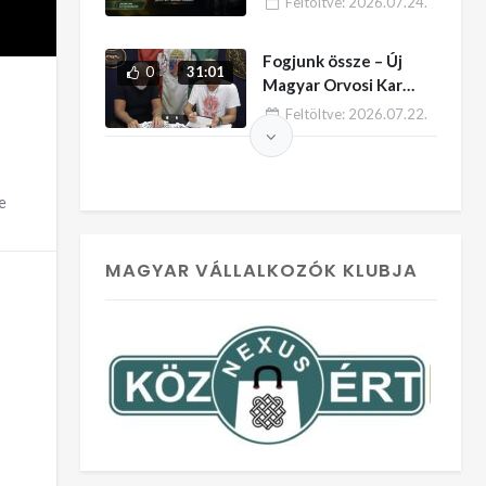
Feltöltve:
2026.07.24.
Fogjunk össze – Új
0
31:01
Magyar Orvosi Kar
felhívása – HUN TV
Feltöltve:
2026.07.22.
e
MAGYAR VÁLLALKOZÓK KLUBJA