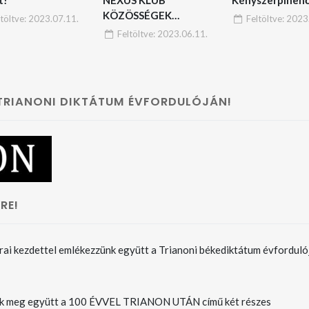
KÖZÖSSÉGEK
ltöltve:
2023.07.11.
Feltöltve:
2023.
HÁLÓZATA
Feltöltve:
2023.06.11.
 TRIANONI DIKTÁTUM ÉVFORDULÓJÁN!
RE!
rai kezdettel emlékezzünk együtt a Trianoni békediktátum évforduló
k meg együtt a 100 ÉVVEL TRIANON UTÁN című két részes