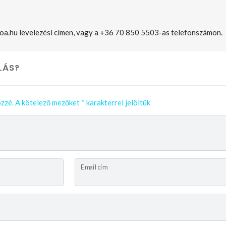
roa.hu levelezési címen, vagy a +36 70 850 5503-as telefonszámon.
LÁS?
zzé.
A kötelező mezőket
*
karakterrel jelöltük
Email cím