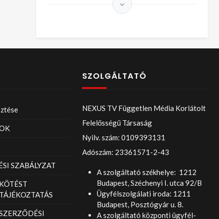
SZOLGÁLTATÓ
NEXUS TV Független Média Korlátolt
sztése
Felelősségű Társaság
OK
Nyilv. szám: 0109393131
Adószám: 23361571-2-43
SI SZABÁLYZAT
A szolgáltató székhelye: 1212
Budapest, Széchenyi I. utca 92/B
KÖTÉST
Ügyfélszolgálati iroda: 1211
TÁJÉKOZTATÁS
Budapest, Posztógyár u. 8.
 SZERZŐDÉSI
A szolgáltató központi ügyfél-