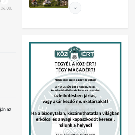
képes a teremtésre
szívem…
06.08.
Feltöltve:
2023.04.11.
Feltöltve:
2023.04.10.
ján az