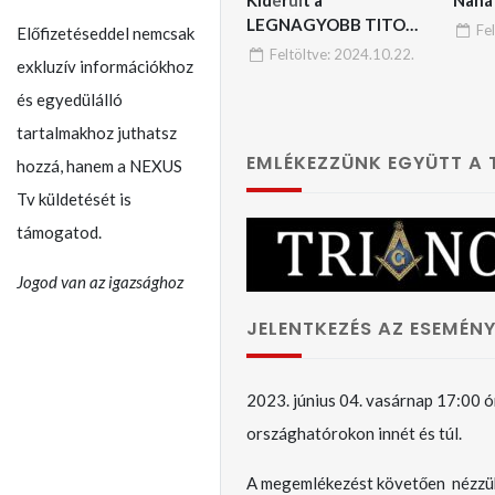
LEGNAGYOBB TITOK:
Fe
Előfizetéseddel nemcsak
A trák-dákok képviselik
Feltöltve:
2024.10.22.
exkluzív információkhoz
a legrégebbi és
legmagasabb kultúrát a
és egyedülálló
Földön – No, erre
tartalmakhoz juthatsz
varrjatok gombot!!
EMLÉKEZZÜNK EGYÜTT A
hozzá, hanem a NEXUS
Tv küldetését is
támogatod.
Jogod van az igazsághoz
JELENTKEZÉS AZ ESEMÉNY
2023. június 04. vasárnap 17:00 ó
országhatórokon innét és túl.
A megemlékezést követően nézzü