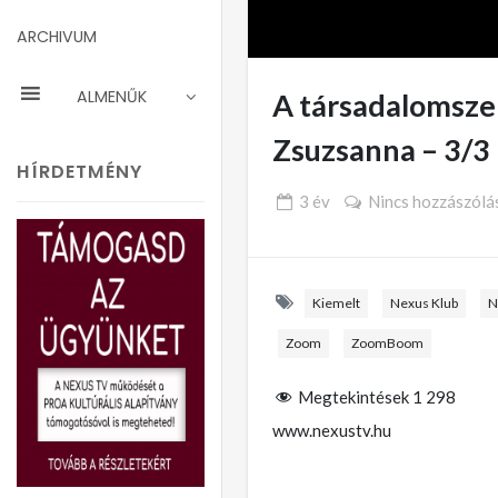
ARCHIVUM
ALMENŰK
A társadalomszer
Zsuzsanna – 3/3
HÍRDETMÉNY
3 év
Nincs hozzászólá
Kiemelt
Nexus Klub
N
Zoom
ZoomBoom
Megtekintések
1 298
www.nexustv.hu