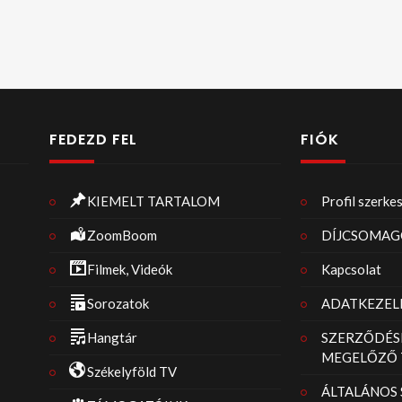
FEDEZD FEL
FIÓK
KIEMELT TARTALOM
Profil szerke
ZoomBoom
DÍJCSOMAG
Filmek, Videók
Kapcsolat
Sorozatok
ADATKEZELÉ
Hangtár
SZERZŐDÉS
MEGELŐZŐ 
Székelyföld TV
ÁLTALÁNOS