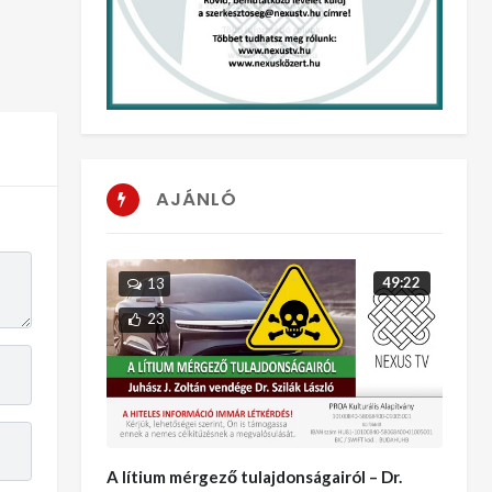
AJÁNLÓ
49:22
13
23
A lítium mérgező tulajdonságairól – Dr.