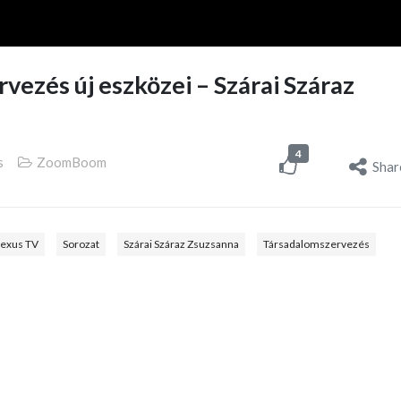
vezés új eszközei – Szárai Száraz
4
s
ZoomBoom
Shar
exus TV
Sorozat
Szárai Száraz Zsuzsanna
Társadalomszervezés