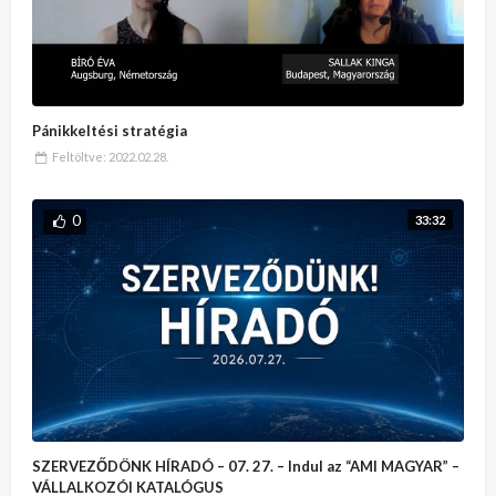
Pánikkeltési stratégia
Feltöltve:
2022.02.28.
0
33:32
SZERVEZŐDÖNK HÍRADÓ – 07. 27. – Indul az “AMI MAGYAR” –
VÁLLALKOZÓI KATALÓGUS