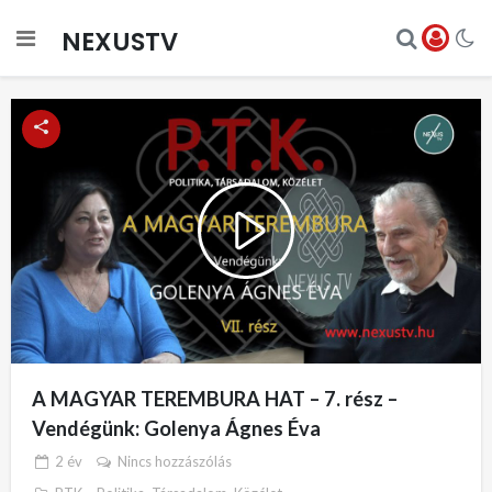
NEXUSTV
Play
Video
A MAGYAR TEREMBURA HAT – 7. rész –
Vendégünk: Golenya Ágnes Éva
2 év
Nincs hozzászólás