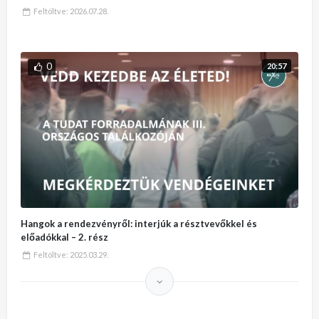
Feltöltve:
2026.07.28.
0
20:57
Hangok a rendezvényről: interjúk a résztvevőkkel és
előadókkal – 2. rész
Feltöltve:
2025.03.29.