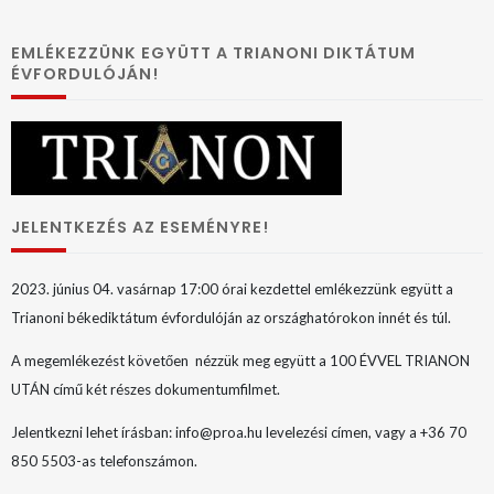
EMLÉKEZZÜNK EGYÜTT A TRIANONI DIKTÁTUM
ÉVFORDULÓJÁN!
JELENTKEZÉS AZ ESEMÉNYRE!
2023. június 04. vasárnap 17:00 órai kezdettel emlékezzünk együtt a
Trianoni békediktátum évfordulóján az országhatórokon innét és túl.
A megemlékezést követően nézzük meg együtt a 100 ÉVVEL TRIANON
UTÁN című két részes dokumentumfilmet.
Jelentkezni lehet írásban: info@proa.hu levelezési címen, vagy a +36 70
850 5503-as telefonszámon.