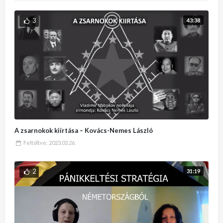
3
43:38
A zsarnokok kiírtása – Kovács-Nemes László
Feltöltve:
2023.03.26.
2
31:19