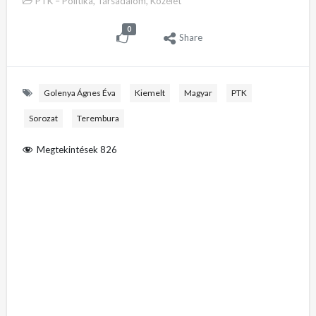
PTK – Politika, Társadalom, Közélet
0
Share
Golenya Ágnes Éva
Kiemelt
Magyar
PTK
Sorozat
Terembura
Megtekintések
826