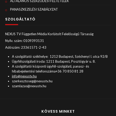
ÁLTALÁNOS SZERZŐDÉSI FELTÉTELEK
PANASZKEZELÉSI SZABÁLYZAT
SZOLGÁLTATÓ
NEXUS TV Független Média Korlátolt Felelősségű Társaság
Nyilv. szám: 0109393131
Adószám: 23361571-2-43
A szolgáltató székhelye: 1212 Budapest, Széchenyi I. utca 92/B
Ügyfélszolgálati iroda: 1211 Budapest, Posztógyár u. 8.
A szolgáltató központi ügyfél-szolgálati, panasz- és
hibabejelentési telefonszáma+36 70 850 81 28
info@nexustv.hu
szerkesztoseg@nexustv.hu
szamlazas@nexustv.hu
KÖVESS MINKET