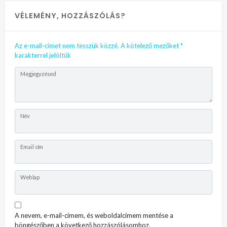
VÉLEMÉNY, HOZZÁSZÓLÁS?
Az e-mail-címet nem tesszük közzé.
A kötelező mezőket
*
karakterrel jelöltük
Megjegyzésed
Név
Email cím
Weblap
A nevem, e-mail-címem, és weboldalcímem mentése a
böngészőben a következő hozzászólásomhoz.