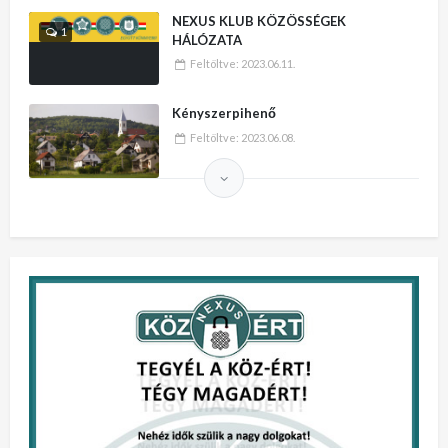
NEXUS KLUB KÖZÖSSÉGEK
1
HÁLÓZATA
Feltöltve:
2023.06.11.
Kényszerpihenő
Feltöltve:
2023.06.08.