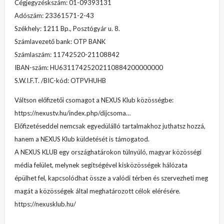
Cégjegyzéskszám: 01-09393131
Adószám: 23361571-2-43
Székhely: 1211 Bp., Posztógyár u. 8.
Számlavezető bank: OTP BANK
Számlaszám: 11742520-21108842
IBAN-szám: HU63117425202110884200000000
S.W.I.F.T. /BIC-kód: OTPVHUHB
Váltson előfizetői csomagot a NEXUS Klub közösségbe:
https://nexustv.hu/index.php/dijcsoma…
Előfizetéseddel nemcsak egyedülálló tartalmakhoz juthatsz hozzá,
hanem a NEXUS Klub küldetését is támogatod.
A NEXUS KLUB egy országhatárokon túlnyúló, magyar közösségi
média felület, melynek segítségével kisközösségek hálózata
épülhet fel, kapcsolódhat össze a valódi térben és szervezheti meg
magát a közösségek által meghatározott célok elérésére.
https://nexusklub.hu/