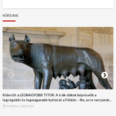
HÍREINK
Kiderült a LEGNAGYOBB TITOK: A trák-dákok képviselik a
legrégebbi és legmagasabb kultúrát a Földön – No, erre varrjatok
gombot!!
Feltöltve:
2024.10.22.