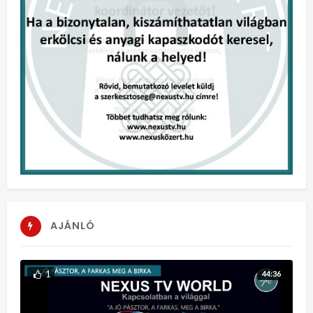
AJÁNLÓ
1
44:36