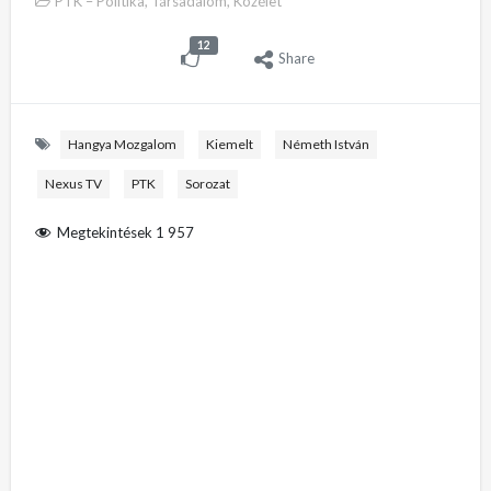
PTK – Politika, Társadalom, Közélet
12
Share
Hangya Mozgalom
Kiemelt
Németh István
Nexus TV
PTK
Sorozat
Megtekintések
1 957