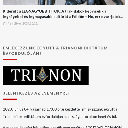
Kiderült a LEGNAGYOBB TITOK: A trák-dákok képviselik a
legrégebbi és legmagasabb kultúrát a Földön – No, erre varrjatok
gombot!!
Feltöltve:
2024.10.22.
EMLÉKEZZÜNK EGYÜTT A TRIANONI DIKTÁTUM
ÉVFORDULÓJÁN!
JELENTKEZÉS AZ ESEMÉNYRE!
2023. június 04. vasárnap 17:00 órai kezdettel emlékezzünk együtt a
Trianoni békediktátum évfordulóján az országhatórokon innét és túl.
A megemlékezést követően nézzük meg együtt a 100 ÉVVEL TRIANON