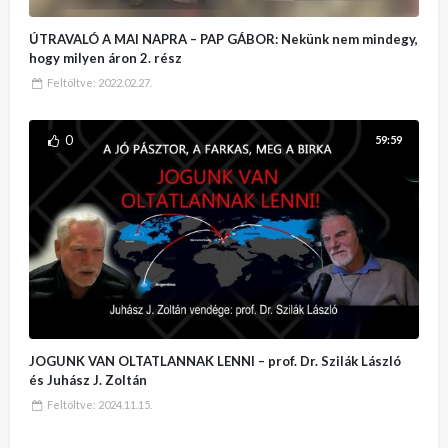
ÚTRAVALÓ A MAI NAPRA – PAP GÁBOR: Nekünk nem mindegy,
hogy milyen áron 2. rész
Feltöltve:
2022.02.27.
0
59:59
JOGUNK VAN OLTATLANNAK LENNI – prof. Dr. Szilák László
és Juhász J. Zoltán
Feltöltve:
2024.11.15.