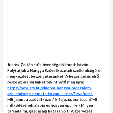
Juhász Zoltán stúdióvendége Németh István.
Folytatjuk a Hangya Szövetkezetek szellemiségéről
megkezdett beszélgetésünket. A beszélgetés első
része az alábbi linket tekinthető meg újra:
https://nexustv.hu/video/a-hangya-mozgalom-
szellemisege-nemeth-istvan-1-resz/?swcfpc=1
Mit jelent a „szövetkezet” kifejezés pontosan? Mi
működésének alapja és hogyan épül fel? Milyen
társadalmi, gazdasági hatása volt? A szervezet