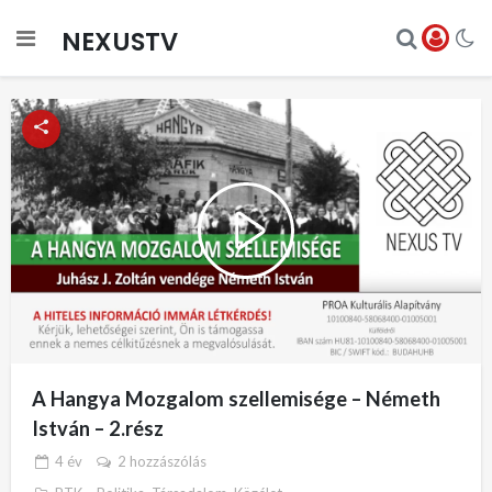
NEXUSTV
Play
Video
A Hangya Mozgalom szellemisége – Németh
István – 2.rész
4 év
2 hozzászólás