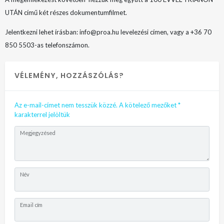
UTÁN című két részes dokumentumfilmet.
Jelentkezni lehet írásban: info@proa.hu levelezési címen, vagy a +36 70
850 5503-as telefonszámon.
VÉLEMÉNY, HOZZÁSZÓLÁS?
Az e-mail-címet nem tesszük közzé.
A kötelező mezőket
*
karakterrel jelöltük
Megjegyzésed
Név
Email cím