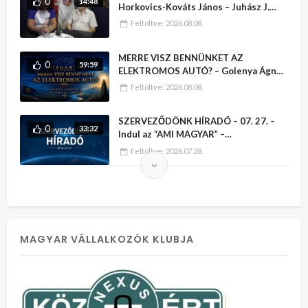
0
14:48
Horkovics-Kováts János – Juhász J.
Zoltán
Feltöltve:
2026.08.08.
MERRE VISZ BENNÜNKET AZ
0
59:59
ELEKTROMOS AUTÓ? – Golenya Ágnes
Éva sorozata
Feltöltve:
2026.08.08.
SZERVEZŐDÖNK HÍRADÓ – 07. 27. –
0
33:32
Indul az “AMI MAGYAR” –
VÁLLALKOZÓI KATALÓGUS
Feltöltve:
2026.07.28.
MAGYAR VÁLLALKOZÓK KLUBJA