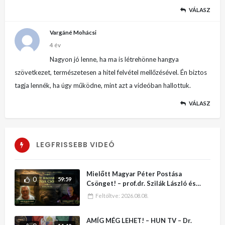
VÁLASZ
Vargáné Mohácsi
4 év
Nagyon jó lenne, ha ma is létrehönne hangya
szövetkezet, természetesen a hitel felvétel mellőzésével. Én biztos
tagja lennék, ha úgy működne, mint azt a videóban hallottuk.
VÁLASZ
LEGFRISSEBB VIDEÓ
Mielőtt Magyar Péter Postása
0
59:59
Csönget! – prof.dr. Szilák László és
Juhász J. Zoltán
Feltöltve:
2026.08.08.
AMÍG MÉG LEHET! – HUN TV – Dr.