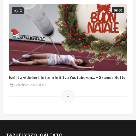
0
09:00
Ezért a videóért lettem letiltva Youtube-on… – Szamos Betty
Feltöltve:
2025.01.09.
TÁRHELYSZOLGÁLTATÓ