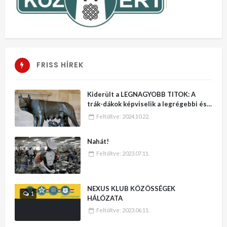
FRISS HÍREK
Kiderült a LEGNAGYOBB TITOK: A
trák-dákok képviselik a legrégebbi és
legmagasabb kultúrát a Földön – No,
Feltöltve:
2024.10.22.
erre varrjatok gombot!!
Nahát!
Feltöltve:
2023.07.11.
NEXUS KLUB KÖZÖSSÉGEK
1
HÁLÓZATA
Feltöltve:
2023.06.11.