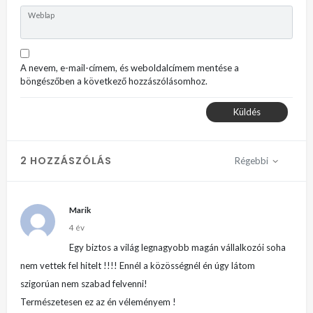
Weblap
A nevem, e-mail-címem, és weboldalcímem mentése a
böngészőben a következő hozzászólásomhoz.
Küldés
2 HOZZÁSZÓLÁS
Régebbi
Marik
4 év
Egy biztos a világ legnagyobb magán vállalkozói soha
nem vettek fel hitelt !!!! Ennél a közösségnél én úgy látom
szigorúan nem szabad felvenni!
Természetesen ez az én véleményem !