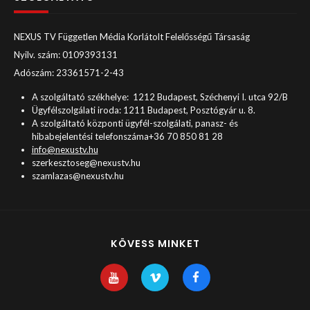
NEXUS TV Független Média Korlátolt Felelősségű Társaság
Nyilv. szám: 0109393131
Adószám: 23361571-2-43
A szolgáltató székhelye: 1212 Budapest, Széchenyi I. utca 92/B
Ügyfélszolgálati iroda: 1211 Budapest, Posztógyár u. 8.
A szolgáltató központi ügyfél-szolgálati, panasz- és
hibabejelentési telefonszáma+36 70 850 81 28
info@nexustv.hu
szerkesztoseg@nexustv.hu
szamlazas@nexustv.hu
KÖVESS MINKET