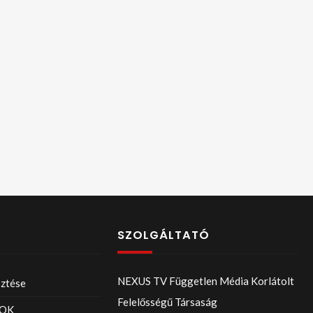
SZOLGÁLTATÓ
NEXUS TV Független Média Korlátolt
sztése
Felelősségű Társaság
OK