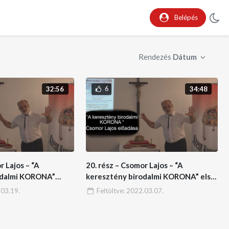
Belépés
Rendezés
Dátum
6
32:56
34:48
r Lajos – “A
20. rész – Csomor Lajos – “A
odalmi KORONA”
keresztény birodalmi KORONA” első
része
03.19.
Feltöltve:
2022.03.07.