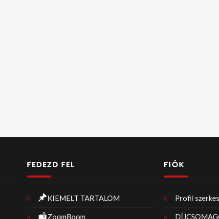
FEDEZD FEL
FIÓK
KIEMELT TARTALOM
Profil szerke
ZoomBoom
DÍJCSOMAG