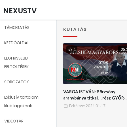
NEXUSTV
TÁMOGATÁS
KUTATÁS
KEZDŐOLDAL
1
35:
LEGFRISSEBB
FELTÖLTÉSEK
SOROZATOK
VARGA ISTVÁN: Börzsöny
Exkluzív tartalom
aranybánya titkai. I. rész GYŐR-
MÁSIK MAGYARORSZÁG
klubtagoknak
Feltöltve:
2024.01.17.
2024.01.11.
VIDEÓTÁR