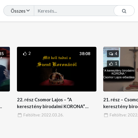
2
35
38:08
4
1
22. rész Csomor Lajos – “A
21. rész – Csomo
keresztény birodalmi KORONA”
keresztény bir
harmadik befejező része
második része
Feltöltve:
2022.03.26.
Feltöltve:
2022.