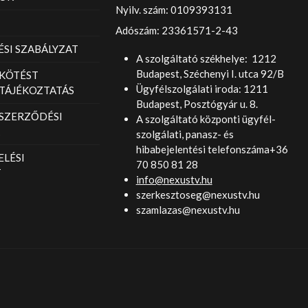
Nyilv. szám: 0109393131
Adószám: 23361571-2-43
SI SZABÁLYZAT
A szolgáltató székhelye: 1212
Budapest, Széchenyi I. utca 92/B
KÖTÉST
Ügyfélszolgálati iroda: 1211
TÁJÉKOZTATÁS
Budapest, Posztógyár u. 8.
 SZERZŐDÉSI
A szolgáltató központi ügyfél-
szolgálati, panasz- és
hibabejelentési telefonszáma+36
LÉSI
70 850 81 28
T
info@nexustv.hu
szerkesztoseg@nexustv.hu
szamlazas@nexustv.hu