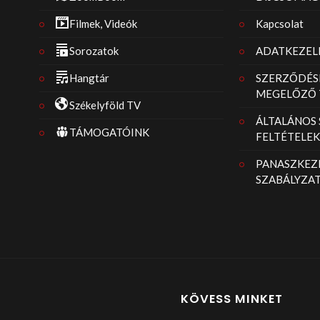
Filmek, Videók
Kapcsolat
Sorozatok
ADATKEZELÉ
Hangtár
SZERZŐDÉS
MEGELŐZŐ 
Székelyföld TV
ÁLTALÁNOS
TÁMOGATÓINK
FELTÉTELEK
PANASZKEZE
SZABÁLYZA
KÖVESS MINKET