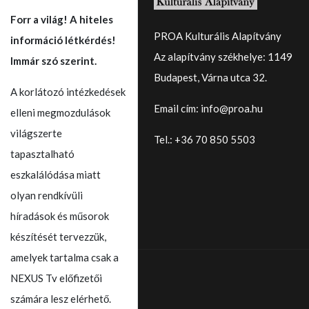
Forr a világ! A hiteles
PROA Kulturális Alapítvány
információ létkérdés!
Az alapítvány székhelye: 1149
Immár szó szerint.
Budapest, Várna utca 32.
A korlátozó intézkedések
Email cím: info@proa.hu
elleni megmozdulások
világszerte
Tel.: +36 70 850 5503
tapasztalható
eszkalálódása miatt
olyan rendkívüli
híradások és műsorok
készítését tervezzük,
amelyek tartalma csak a
NEXUS Tv előfizetői
számára lesz elérhető.