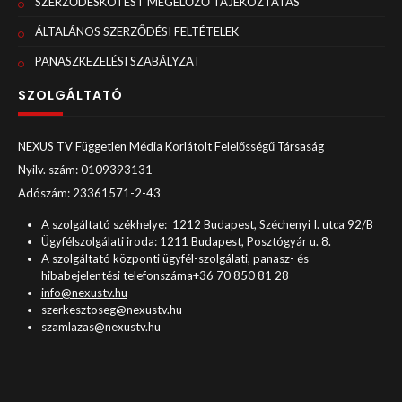
SZERZŐDÉSKÖTÉST MEGELŐZŐ TÁJÉKOZTATÁS
ÁLTALÁNOS SZERZŐDÉSI FELTÉTELEK
PANASZKEZELÉSI SZABÁLYZAT
SZOLGÁLTATÓ
NEXUS TV Független Média Korlátolt Felelősségű Társaság
Nyilv. szám: 0109393131
Adószám: 23361571-2-43
A szolgáltató székhelye: 1212 Budapest, Széchenyi I. utca 92/B
Ügyfélszolgálati iroda: 1211 Budapest, Posztógyár u. 8.
A szolgáltató központi ügyfél-szolgálati, panasz- és
hibabejelentési telefonszáma+36 70 850 81 28
info@nexustv.hu
szerkesztoseg@nexustv.hu
szamlazas@nexustv.hu