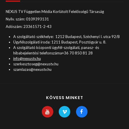
NEXUS TV Független Média Korlátolt Felelősségű Társaság
Nyilv. szám: 0109393131
Adószám: 23361571-2-43
A szolgáltató székhelye: 1212 Budapest, Széchenyi I. utca 92/B
Ügyfélszolgálati iroda: 1211 Budapest, Posztógyár u. 8.
A szolgáltató központi ügyfél-szolgálati, panasz- és
hibabejelentési telefonszáma+36 70 850 81 28
info@nexustv.hu
szerkesztoseg@nexustv.hu
szamlazas@nexustv.hu
KÖVESS MINKET