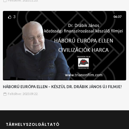
Feltöltve:
2023.11.23.
3
06:37
HÁBORÚ EURÓPA ELLEN – KÉSZÜL DR. DRÁBIK JÁNOS ÚJ FILMJE!
Feltöltve:
2023.09.22.
TÁRHELYSZOLGÁLTATÓ