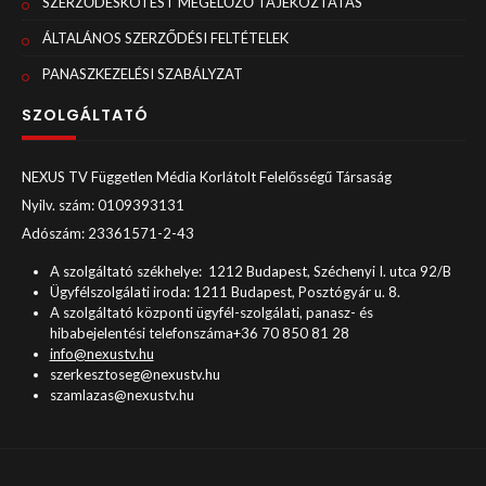
SZERZŐDÉSKÖTÉST MEGELŐZŐ TÁJÉKOZTATÁS
ÁLTALÁNOS SZERZŐDÉSI FELTÉTELEK
PANASZKEZELÉSI SZABÁLYZAT
SZOLGÁLTATÓ
NEXUS TV Független Média Korlátolt Felelősségű Társaság
Nyilv. szám: 0109393131
Adószám: 23361571-2-43
A szolgáltató székhelye: 1212 Budapest, Széchenyi I. utca 92/B
Ügyfélszolgálati iroda: 1211 Budapest, Posztógyár u. 8.
A szolgáltató központi ügyfél-szolgálati, panasz- és
hibabejelentési telefonszáma+36 70 850 81 28
info@nexustv.hu
szerkesztoseg@nexustv.hu
szamlazas@nexustv.hu