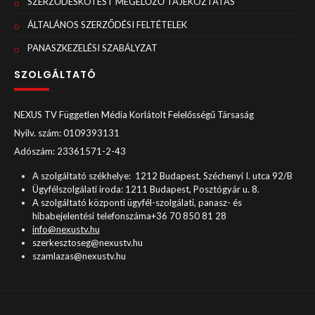
SZERZŐDÉSKÖTÉST MEGELŐZŐ TÁJÉKOZTATÁS
ÁLTALÁNOS SZERZŐDÉSI FELTÉTELEK
PANASZKEZELÉSI SZABÁLYZAT
SZOLGÁLTATÓ
NEXUS TV Független Média Korlátolt Felelősségű Társaság
Nyilv. szám: 0109393131
Adószám: 23361571-2-43
A szolgáltató székhelye: 1212 Budapest, Széchenyi I. utca 92/B
Ügyfélszolgálati iroda: 1211 Budapest, Posztógyár u. 8.
A szolgáltató központi ügyfél-szolgálati, panasz- és
hibabejelentési telefonszáma+36 70 850 81 28
info@nexustv.hu
szerkesztoseg@nexustv.hu
szamlazas@nexustv.hu