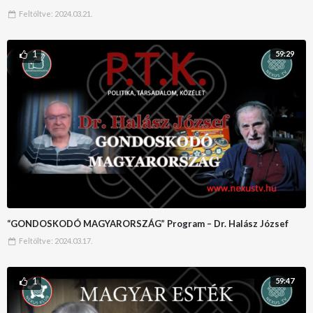
Feltöltve:
2024.03.21.
1
59:29
“GONDOSKODÓ MAGYARORSZÁG” Program – Dr. Halász József
Feltöltve:
2024.03.17.
1
59:47