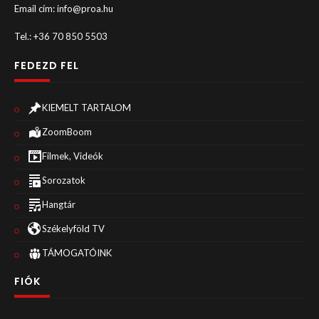
Email cím: info@proa.hu
Tel.: +36 70 850 5503
FEDEZD FEL
KIEMELT TARTALOM
ZoomBoom
Filmek, Videók
Sorozatok
Hangtár
Székelyföld TV
TÁMOGATÓINK
FIÓK