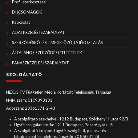
Profil szerkesztése
DÍJCSOMAGOK
Kapcsolat
ADATKEZELÉSI SZABÁLYZAT
SZERZŐDÉSKÖTÉST MEGELŐZŐ TÁJÉKOZTATÁS
ÁLTALÁNOS SZERZŐDÉSI FELTÉTELEK
PANASZKEZELÉSI SZABÁLYZAT
SZOLGÁLTATÓ
NEXUS TV Független Média Korlátolt Felelősségű Társaság
Nyilv. szám: 0109393131
Adószám: 23361571-2-43
A szolgáltató székhelye: 1212 Budapest, Széchenyi I. utca 92/B
Ügyfélszolgálati iroda: 1211 Budapest, Posztógyár u. 8.
A szolgáltató központi ügyfél-szolgálati, panasz- és
hibabejelentési telefonszáma+36 70 850 81 28