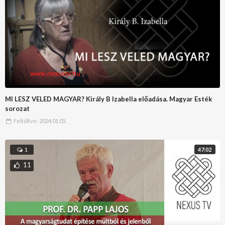
MI LESZ VELED MAGYAR? Király B Izabella előadása. Magyar Esték
sorozat
Feltöltve:
2024.01.05.
47:02
1
11