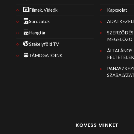
Filmek, Videók
Kapcsolat
Sorozatok
ADATKEZELÉ
Hangtár
SZERZŐDÉS
MEGELŐZŐ 
Székelyföld TV
ÁLTALÁNOS
TÁMOGATÓINK
FELTÉTELEK
PANASZKEZE
SZABÁLYZA
KÖVESS MINKET