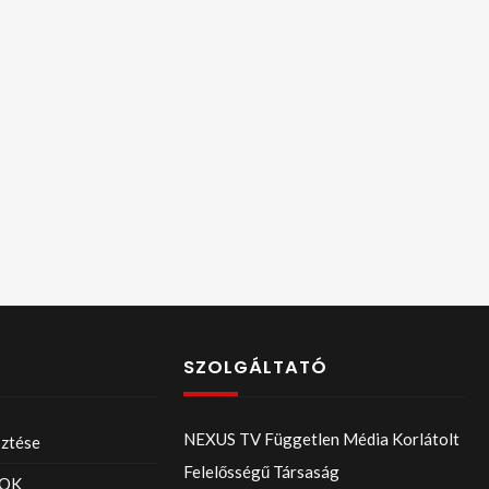
SZOLGÁLTATÓ
NEXUS TV Független Média Korlátolt
sztése
Felelősségű Társaság
OK