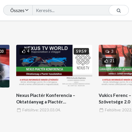
4
03
59:59
3
21
Nexus Piactér Konferencia –
Vukics Ferenc 
Oktatóanyag a Piactér
Szövetsége 2.0
használatához
Feltöltve:
2023.03.04.
Feltöltve:
2022.