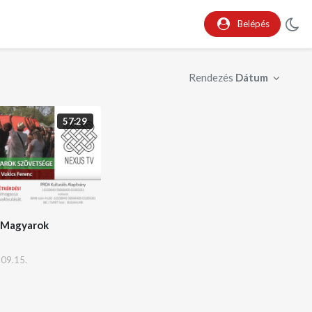
Belépés
Rendezés
Dátum
57:29
– Magyarok
09.15.