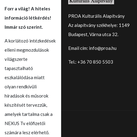
Forr a világ! A hiteles
PROA Kulturális Alapítvány
információ létkérdés!
Az alapítvány székhelye: 1149
Immár szó szerint.
Budapest, Várna utca 32.
A korlátozó intézkedések
Email cím: info@proa.hu
elleni megmozdulások
világszerte
Tel.: +36 70 850 5503
tapasztalható
eszkalálódása miatt
olyan rendkívüli
híradások és műsorok
készítését tervezzük,
amelyek tartalma csak a
NEXUS Tv előfizetői
számára lesz elérhető.