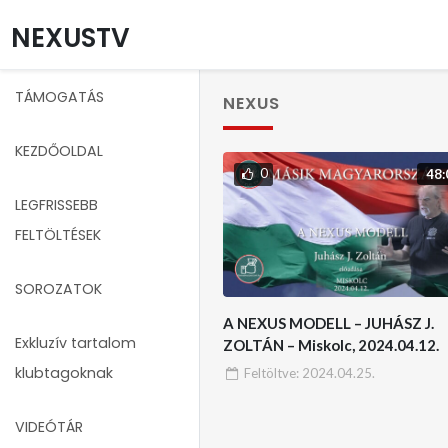
NEXUSTV
TÁMOGATÁS
NEXUS
KEZDŐOLDAL
0
48:
LEGFRISSEBB
FELTÖLTÉSEK
SOROZATOK
A NEXUS MODELL – JUHÁSZ J.
Exkluzív tartalom
ZOLTÁN – Miskolc, 2024.04.12.
klubtagoknak
Feltöltve:
2024.04.25.
VIDEÓTÁR