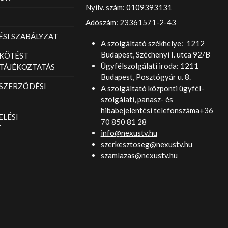
Nyilv. szám: 0109393131
Adószám: 23361571-2-43
SI SZABÁLYZAT
A szolgáltató székhelye: 1212
Budapest, Széchenyi I. utca 92/B
KÖTÉST
Ügyfélszolgálati iroda: 1211
TÁJÉKOZTATÁS
Budapest, Posztógyár u. 8.
 SZERZŐDÉSI
A szolgáltató központi ügyfél-
szolgálati, panasz- és
hibabejelentési telefonszáma+36
LÉSI
70 850 81 28
T
info@nexustv.hu
szerkesztoseg@nexustv.hu
szamlazas@nexustv.hu