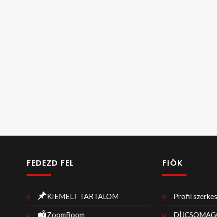
FEDEZD FEL
FIÓK
KIEMELT TARTALOM
Profil szerke
ZoomBoom
DÍJCSOMAG