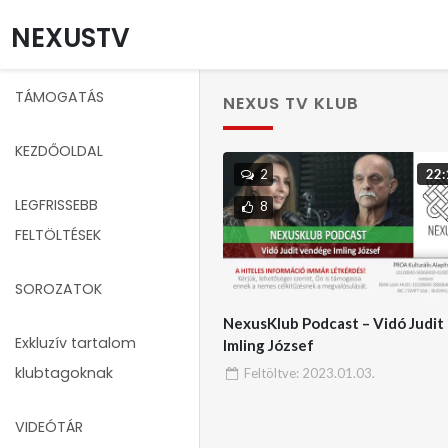
NEXUSTV
TÁMOGATÁS
NEXUS TV KLUB
KEZDŐOLDAL
22:
2
LEGFRISSEBB
8
FELTÖLTÉSEK
SOROZATOK
NexusKlub Podcast – Vidó Judit 
Exkluzív tartalom
Imling József
klubtagoknak
Feltöltve:
2023.01.03.
VIDEÓTÁR