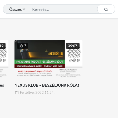
7
19
39:07
és
NEXUS KLUB – BESZÉLJÜNK RÓLA!
Feltöltve:
2022.11.24.