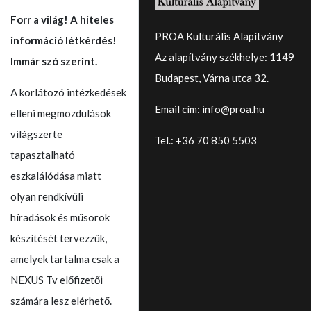
Forr a világ! A hiteles
PROA Kulturális Alapítvány
információ létkérdés!
Az alapítvány székhelye: 1149
Immár szó szerint.
Budapest, Várna utca 32.
A korlátozó intézkedések
Email cím: info@proa.hu
elleni megmozdulások
világszerte
Tel.: +36 70 850 5503
tapasztalható
eszkalálódása miatt
olyan rendkívüli
híradások és műsorok
készítését tervezzük,
amelyek tartalma csak a
NEXUS Tv előfizetői
számára lesz elérhető.