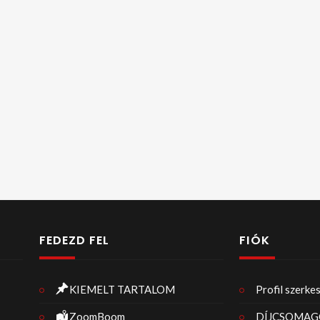
FEDEZD FEL
FIÓK
KIEMELT TARTALOM
Profil szerke
ZoomBoom
DÍJCSOMAG