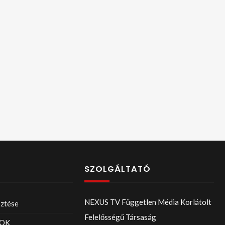
SZOLGÁLTATÓ
NEXUS TV Független Média Korlátolt
sztése
Felelősségű Társaság
OK