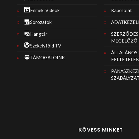
Filmek, Videók
Kapcsolat
Sorozatok
ADATKEZELÉ
Hangtár
SZERZŐDÉS
MEGELŐZŐ 
Székelyföld TV
ÁLTALÁNOS
TÁMOGATÓINK
FELTÉTELEK
PANASZKEZE
SZABÁLYZA
KÖVESS MINKET