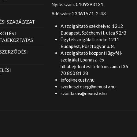
Nyilv. szám: 0109393131
Adószám: 23361571-2-43
SI SZABÁLYZAT
A szolgáltató székhelye: 1212
Budapest, Széchenyi I. utca 92/B
KÖTÉST
Ügyfélszolgálati iroda: 1211
TÁJÉKOZTATÁS
Budapest, Posztógyár u. 8.
 SZERZŐDÉSI
A szolgáltató központi ügyfél-
szolgálati, panasz- és
hibabejelentési telefonszáma+36
LÉSI
70 850 81 28
T
info@nexustv.hu
szerkesztoseg@nexustv.hu
szamlazas@nexustv.hu