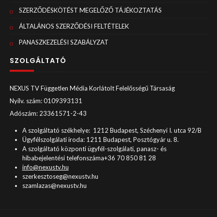
SZERZŐDÉSKÖTÉST MEGELŐZŐ TÁJÉKOZTATÁS
ÁLTALÁNOS SZERZŐDÉSI FELTÉTELEK
PANASZKEZELÉSI SZABÁLYZAT
SZOLGÁLTATÓ
NEXUS TV Független Média Korlátolt Felelősségű Társaság
Nyilv. szám: 0109393131
Adószám: 23361571-2-43
A szolgáltató székhelye: 1212 Budapest, Széchenyi I. utca 92/B
Ügyfélszolgálati iroda: 1211 Budapest, Posztógyár u. 8.
A szolgáltató központi ügyfél-szolgálati, panasz- és
hibabejelentési telefonszáma+36 70 850 81 28
info@nexustv.hu
szerkesztoseg@nexustv.hu
szamlazas@nexustv.hu