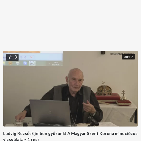
3
30:19
Ludvig Rezső: E jelben győzünk! A Magyar Szent Korona minuciózus
vizsgálata – 1 rész