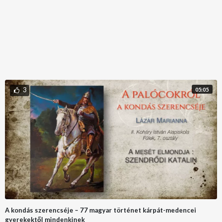
3
05:05
A kondás szerencséje – 77 magyar történet kárpát-medencei
gyerekektől mindenkinek