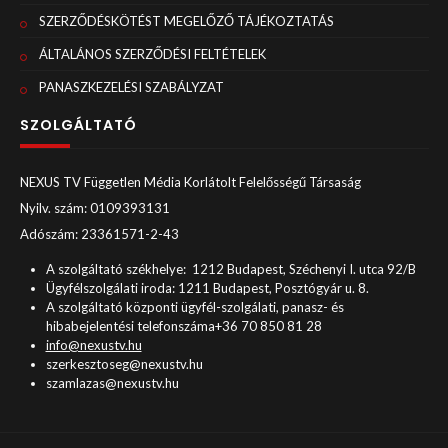
SZERZŐDÉSKÖTÉST MEGELŐZŐ TÁJÉKOZTATÁS
ÁLTALÁNOS SZERZŐDÉSI FELTÉTELEK
PANASZKEZELÉSI SZABÁLYZAT
SZOLGÁLTATÓ
NEXUS TV Független Média Korlátolt Felelősségű Társaság
Nyilv. szám: 0109393131
Adószám: 23361571-2-43
A szolgáltató székhelye: 1212 Budapest, Széchenyi I. utca 92/B
Ügyfélszolgálati iroda: 1211 Budapest, Posztógyár u. 8.
A szolgáltató központi ügyfél-szolgálati, panasz- és
hibabejelentési telefonszáma+36 70 850 81 28
info@nexustv.hu
szerkesztoseg@nexustv.hu
szamlazas@nexustv.hu