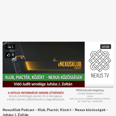
47:33
1
8
NexusKlub Podcast – Klub, Piactér, Közért – Nexus közösségek –
Juhász J. Zoltán