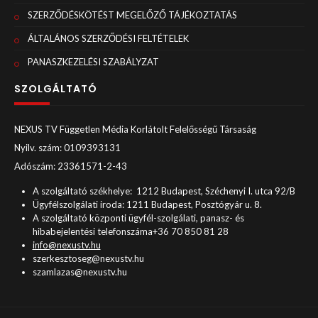
SZERZŐDÉSKÖTÉST MEGELŐZŐ TÁJÉKOZTATÁS
ÁLTALÁNOS SZERZŐDÉSI FELTÉTELEK
PANASZKEZELÉSI SZABÁLYZAT
SZOLGÁLTATÓ
NEXUS TV Független Média Korlátolt Felelősségű Társaság
Nyilv. szám: 0109393131
Adószám: 23361571-2-43
A szolgáltató székhelye: 1212 Budapest, Széchenyi I. utca 92/B
Ügyfélszolgálati iroda: 1211 Budapest, Posztógyár u. 8.
A szolgáltató központi ügyfél-szolgálati, panasz- és
hibabejelentési telefonszáma+36 70 850 81 28
info@nexustv.hu
szerkesztoseg@nexustv.hu
szamlazas@nexustv.hu