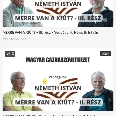
MERRE VAN A KIÚT? – III. rész – Vendégünk: Németh István
Feltöltve:
2025.10.07.
0
59:59