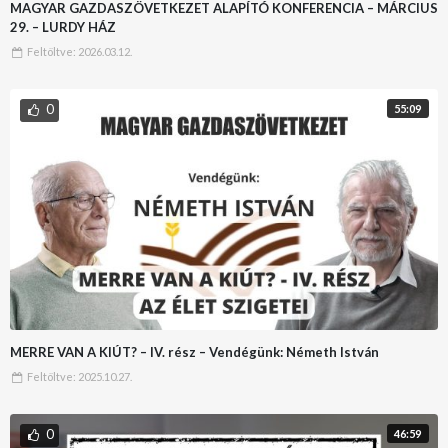
MAGYAR GAZDASZÖVETKEZET ALAPÍTÓ KONFERENCIA – MÁRCIUS
29. – LURDY HÁZ
Feltöltve:
2026.03.12.
0
55:09
MERRE VAN A KIÚT? – IV. rész – Vendégünk: Németh István
Feltöltve:
2025.10.27.
0
46:59