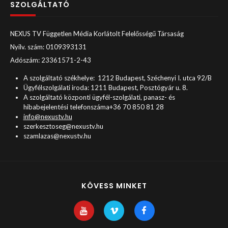
SZOLGÁLTATÓ
NEXUS TV Független Média Korlátolt Felelősségű Társaság
Nyilv. szám: 0109393131
Adószám: 23361571-2-43
A szolgáltató székhelye: 1212 Budapest, Széchenyi I. utca 92/B
Ügyfélszolgálati iroda: 1211 Budapest, Posztógyár u. 8.
A szolgáltató központi ügyfél-szolgálati, panasz- és
hibabejelentési telefonszáma+36 70 850 81 28
info@nexustv.hu
szerkesztoseg@nexustv.hu
szamlazas@nexustv.hu
KÖVESS MINKET