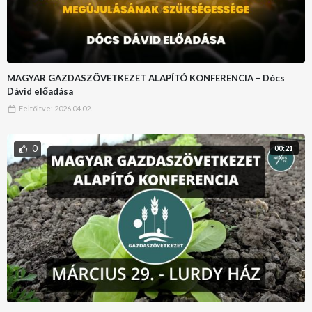
MAGYAR GAZDASZÖVETKEZET ALAPÍTÓ KONFERENCIA – Dócs
Dávid előadása
Feltöltve:
2026.04.02.
0
00:21