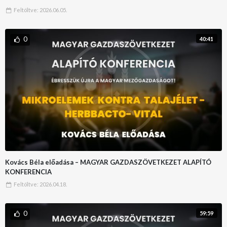
Feltöltve:
2026.06.05.
0
40:41
Kovács Béla előadása – MAGYAR GAZDASZÖVETKEZET ALAPÍTÓ
KONFERENCIA
Feltöltve:
2026.04.18.
0
59:59