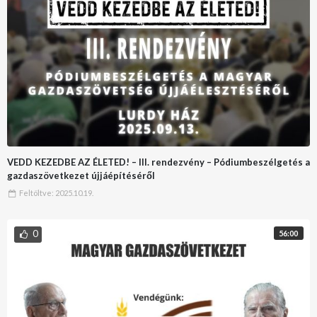
VEDD KEZEDBE AZ ÉLETED! – III. rendezvény – Pódiumbeszélgetés a
gazdaszövetkezet újjáépítéséről
Feltöltve:
2025.10.19.
0
56:00