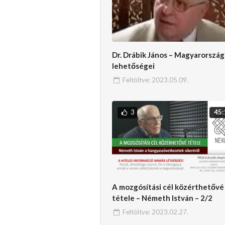
Dr. Drábik János – Magyarország
lehetőségei
Feltöltve:
2023.05.09.
3
45:
A mozgósítási cél közérthetővé
tétele – Németh István – 2/2
Feltöltve:
2023.02.27.