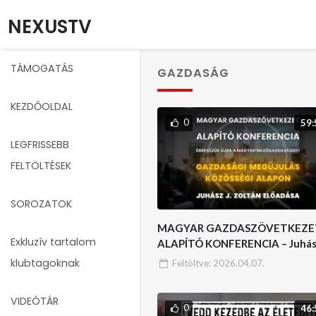
NEXUSTV
TÁMOGATÁS
GAZDASÁG
KEZDŐOLDAL
0
59:
LEGFRISSEBB
FELTÖLTÉSEK
SOROZATOK
MAGYAR GAZDASZÖVETKEZE
Exkluzív tartalom
ALAPÍTÓ KONFERENCIA – Juhász
Zoltán előadása
klubtagoknak
Feltöltve:
2026.04.07.
VIDEÓTÁR
0
46: