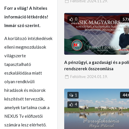
Feltöltve:
2024.11.29.
Forr a világ! A hiteles
információ létkérdés!
0
57:
Immár szó szerint.
A korlátozó intézkedések
elleni megmozdulások
világszerte
A pénzügyi, a gazdasági és a poli
tapasztalható
rendszerek összeomlása
eszkalálódása miatt
Feltöltve:
2024.01.19.
olyan rendkívüli
híradások és műsorok
44:
1
készítését tervezzük,
4
amelyek tartalma csak a
NEXUS Tv előfizetői
számára lesz elérhető.