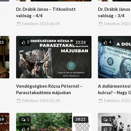
–
Dr. Drábik János – Titkosított
Dr. Drábik János
valóság – 4/4
valóság – 3/4
Feltöltve:
2023.06.09.
Feltöltve:
2023.
5
4
23
23:26
Vendégségben Rózsa Péternél –
A dollármentesí
Parasztakadémia májusban
kulcsa? – Nagy 
Feltöltve:
2023.05.28.
Feltöltve:
2023.
59
38:22
1
1
4
3