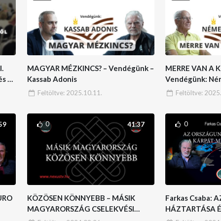
.
MAGYAR MÉZKINCS? – Vendégünk –
MERRE VAN A KIÚ
s a
Kassab Adonis
Vendégünk: Ném
l
Feltöltve:
2025.10.11.
Feltöltve:
2025.
0
0
59
41:37
URO
KÖZÖSEN KÖNNYEBB – MÁSIK
Farkas Csaba:
MAGYARORSZÁG CSELEKVÉSI
HÁZTARTÁSA É
PROGRAM
MEDENCE GAZ