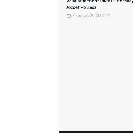
Vállalat menedzsment – Bocska
József – 2.rész
Feltöltve:
2022.04.19.