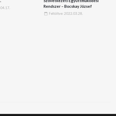
.
Szövetkezeti Együttműködési
Rendszer – Bocskay József
04.17.
Feltöltve:
2022.03.28.