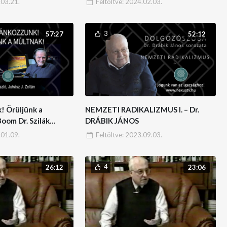
03.21.
Feltöltve:
2024.02.03.
ELŐADÁSA – MÁSIK
MAGYARORSZÁG – DEBRECEN
3
57:27
52:12
! Örüljünk a
NEMZETI RADIKALIZMUS I. – Dr.
oom Dr. Szilák
DRÁBIK JÁNOS
01.09.
Feltöltve:
2023.09.03.
4
26:12
23:06