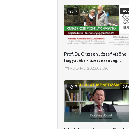
9
45:
Prof. Dr. Országh József vízönel
hagyatéka – Szervesanyag
gazdálkodás – Szijártó Csilla – 1
Feltöltve:
2023.02.09.
7
26: