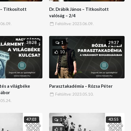
 – Titkosított
Dr. Drábik János – Titkosított
valóság – 2/4
06.09.
Feltöltve:
2023.06.09.
38:28
29:37
1
10
tés a világbéke
Parasztakadémia – Rózsa Péter
Gábor
Feltöltve:
2023.05.10.
05.24.
47:03
43:55
1
8