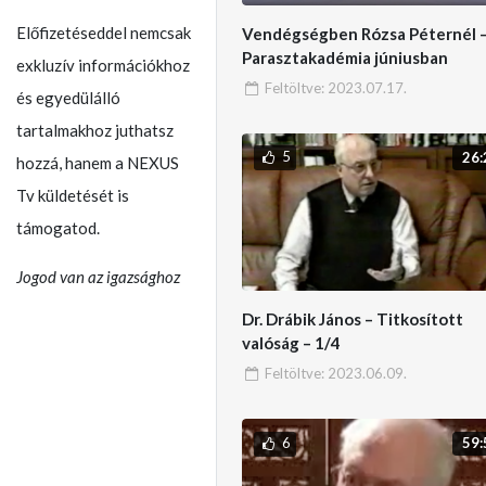
Előfizetéseddel nemcsak
Vendégségben Rózsa Péternél 
Parasztakadémia júniusban
exkluzív információkhoz
Feltöltve:
2023.07.17.
és egyedülálló
tartalmakhoz juthatsz
5
26:
hozzá, hanem a NEXUS
Tv küldetését is
támogatod.
Jogod van az igazsághoz
Dr. Drábik János – Titkosított
valóság – 1/4
Feltöltve:
2023.06.09.
6
59: