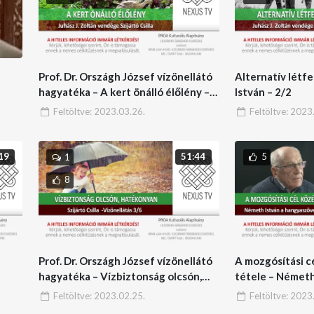
Prof. Dr. Országh József vízönellátó
Alternatív létf
hagyatéka – A kert önálló élőlény –
István – 2/2
Szijártó Csilla – 4/6
Feltöltve:
2023.03.26.
Feltöltve:
2023.
5
19
51:44
1
8
Prof. Dr. Országh József vízönellátó
A mozgósítási c
hagyatéka – Vízbiztonság olcsón,
tétele – Németh
hatékonyan – Szijártó Csilla – 3/6
Feltöltve:
2023.02.25.
Feltöltve:
2023.