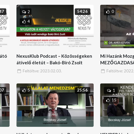
0
47
54:26
2
4
látó
NexusKlub Podcast – Közösségeken
Mi Hazánk Moz
átívelő életút – Bakó-Bíró Zsolt
MEZŐGAZDASÁ
/6
SEGÍTŐ JAVAS
Feltöltve:
2023.02.03.
Feltöltve:
2022.
5
07
25:56
1
15