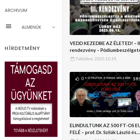
ARCHIVUM
ALMENŰK
VEDD KEZEDBE AZ ÉLETED! – III
HÍRDETMÉNY
rendezvény – Pódiumbeszélgeté
gazdaszövetkezet újjáépítésérő
Feltöltve:
2025.10.19.
0
59:
ELINDULTUNK AZ 500 FT-OS E
FELÉ – prof. Dr. Szilák László és
Juhász J. Zoltán