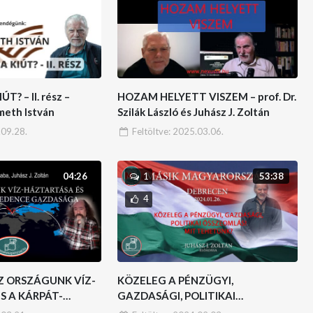
T? – II. rész –
HOZAM HELYETT VISZEM – prof. Dr.
eth István
Szilák László és Juhász J. Zoltán
09.28.
Feltöltve:
2025.03.06.
04:26
53:38
1
4
 AZ ORSZÁGUNK VÍZ-
KÖZELEG A PÉNZÜGYI,
S A KÁRPÁT-
GAZDASÁGI, POLITIKAI
DASÁGA
ÖSSZEOMLÁS! JUHÁSZ J. ZOLTÁN