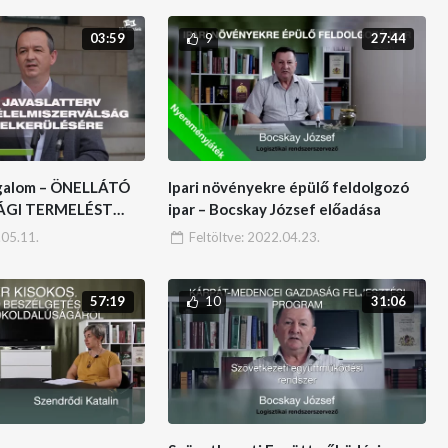
9
03:59
27:44
galom – ÖNELLÁTÓ
Ipari növényekre épülő feldolgozó
GI TERMELÉST
ipar – Bocskay József előadása
LATTERV
05.11.
Feltöltve:
2022.04.23.
10
57:19
31:06