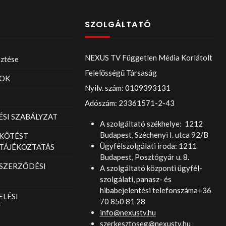
SZOLGÁLTATÓ
NEXUS TV Független Média Korlátolt
sztése
Felelősségű Társaság
OK
Nyilv. szám: 0109393131
Adószám: 23361571-2-43
SI SZABÁLYZAT
A szolgáltató székhelye: 1212
Budapest, Széchenyi I. utca 92/B
KÖTÉST
Ügyfélszolgálati iroda: 1211
TÁJÉKOZTATÁS
Budapest, Posztógyár u. 8.
 SZERZŐDÉSI
A szolgáltató központi ügyfél-
szolgálati, panasz- és
hibabejelentési telefonszáma+36
LÉSI
70 850 81 28
T
info@nexustv.hu
szerkesztoseg@nexustv.hu