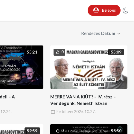
Belépés
Rendezés
Dátum
0
55:21
55:09
dell – A
MERRE VAN A KIÚT? – IV. rész –
Vendégünk: Németh István
ZÖSSÉG –
12.24.
Feltöltve:
2025.10.27.
atnay László
0
59:59
58:50