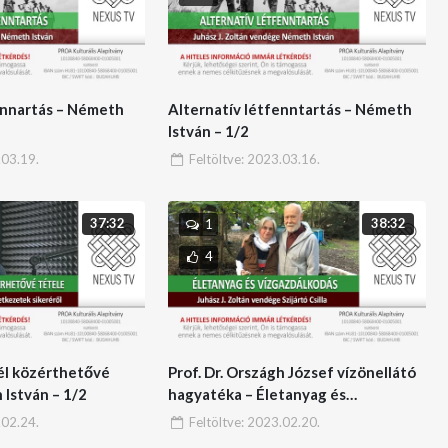
ennartás – Németh
Alternatív létfenntartás – Németh
István – 1/2
03.19.
Feltöltve:
2023.03.16.
37:32
38:32
1
4
él közérthetővé
Prof. Dr. Országh József vízönellátó
 István – 1/2
hagyatéka – Életanyag és
vízgazdálkodás – Szijártó Csilla – 2/6
02.24.
Feltöltve:
2023.02.20.