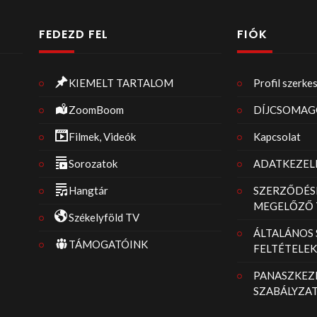
FEDEZD FEL
FIÓK
KIEMELT TARTALOM
Profil szerke
ZoomBoom
DÍJCSOMAG
Filmek, Videók
Kapcsolat
Sorozatok
ADATKEZELÉ
Hangtár
SZERZŐDÉS
MEGELŐZŐ 
Székelyföld TV
ÁLTALÁNOS
TÁMOGATÓINK
FELTÉTELEK
PANASZKEZE
SZABÁLYZA