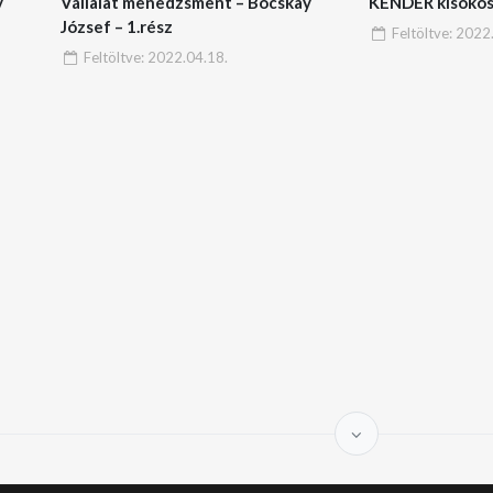
y
Vállalat menedzsment – Bocskay
KENDER kisokos
József – 1.rész
Feltöltve:
2022.
Feltöltve:
2022.04.18.