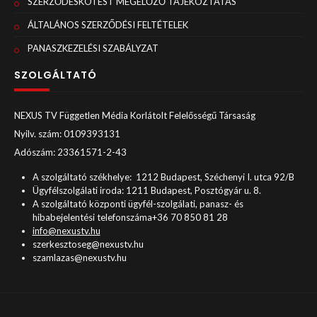
SZERZŐDÉSKÖTÉST MEGELŐZŐ TÁJÉKOZTATÁS
ÁLTALÁNOS SZERZŐDÉSI FELTÉTELEK
PANASZKEZELÉSI SZABÁLYZAT
SZOLGÁLTATÓ
NEXUS TV Független Média Korlátolt Felelősségű Társaság
Nyilv. szám: 0109393131
Adószám: 23361571-2-43
A szolgáltató székhelye: 1212 Budapest, Széchenyi I. utca 92/B
Ügyfélszolgálati iroda: 1211 Budapest, Posztógyár u. 8.
A szolgáltató központi ügyfél-szolgálati, panasz- és
hibabejelentési telefonszáma+36 70 850 81 28
info@nexustv.hu
szerkesztoseg@nexustv.hu
szamlazas@nexustv.hu