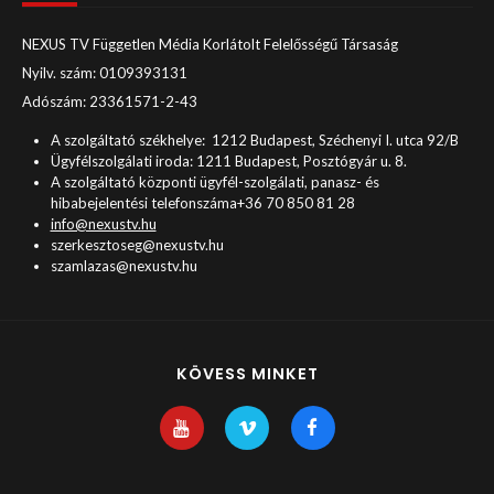
NEXUS TV Független Média Korlátolt Felelősségű Társaság
Nyilv. szám: 0109393131
Adószám: 23361571-2-43
A szolgáltató székhelye: 1212 Budapest, Széchenyi I. utca 92/B
Ügyfélszolgálati iroda: 1211 Budapest, Posztógyár u. 8.
A szolgáltató központi ügyfél-szolgálati, panasz- és
hibabejelentési telefonszáma+36 70 850 81 28
info@nexustv.hu
szerkesztoseg@nexustv.hu
szamlazas@nexustv.hu
KÖVESS MINKET