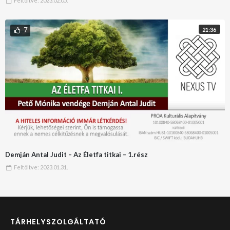
Feltöltve:
2023.02.05.
7
21:36
Demján Antal Judit – Az Életfa titkai – 1.rész
Feltöltve:
2023.01.31.
TÁRHELYSZOLGÁLTATÓ