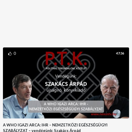
0
47:36
A WHO IGAZI ARCA: IHR – NEMZETKÖZI EGÉSZSÉGÜGYI
SZABÁLYZAT – vendégünk: Szakács Árpád