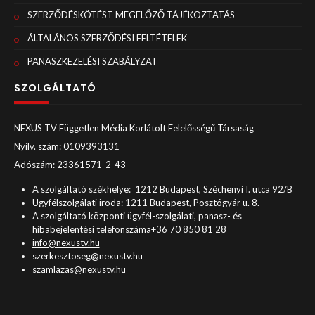
SZERZŐDÉSKÖTÉST MEGELŐZŐ TÁJÉKOZTATÁS
ÁLTALÁNOS SZERZŐDÉSI FELTÉTELEK
PANASZKEZELÉSI SZABÁLYZAT
SZOLGÁLTATÓ
NEXUS TV Független Média Korlátolt Felelősségű Társaság
Nyilv. szám: 0109393131
Adószám: 23361571-2-43
A szolgáltató székhelye: 1212 Budapest, Széchenyi I. utca 92/B
Ügyfélszolgálati iroda: 1211 Budapest, Posztógyár u. 8.
A szolgáltató központi ügyfél-szolgálati, panasz- és
hibabejelentési telefonszáma+36 70 850 81 28
info@nexustv.hu
szerkesztoseg@nexustv.hu
szamlazas@nexustv.hu