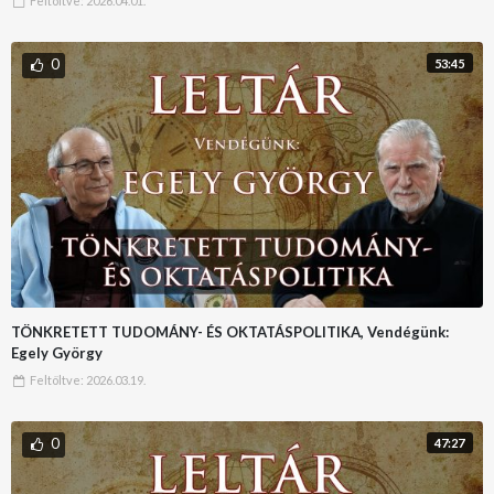
Feltöltve:
2026.04.01.
0
53:45
TÖNKRETETT TUDOMÁNY- ÉS OKTATÁSPOLITIKA, Vendégünk:
Egely György
Feltöltve:
2026.03.19.
0
47:27