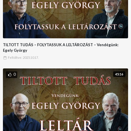
TILTOTT TUDÁS – FOLYTASSUK A LELTÁROZÁST – Vendégünk:
Egely György
Feltöltve:
2025.10.17.
0
45:16