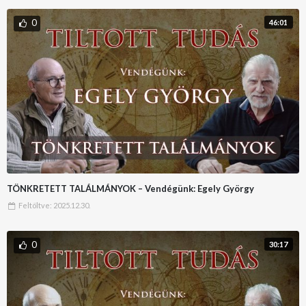
0
46:01
TÖNKRETETT TALÁLMÁNYOK – Vendégünk: Egely György
Feltöltve:
2025.12.30.
0
30:17