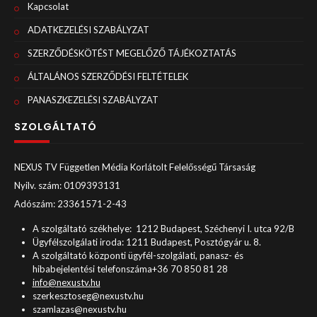
Kapcsolat
ADATKEZELÉSI SZABÁLYZAT
SZERZŐDÉSKÖTÉST MEGELŐZŐ TÁJÉKOZTATÁS
ÁLTALÁNOS SZERZŐDÉSI FELTÉTELEK
PANASZKEZELÉSI SZABÁLYZAT
SZOLGÁLTATÓ
NEXUS TV Független Média Korlátolt Felelősségű Társaság
Nyilv. szám: 0109393131
Adószám: 23361571-2-43
A szolgáltató székhelye: 1212 Budapest, Széchenyi I. utca 92/B
Ügyfélszolgálati iroda: 1211 Budapest, Posztógyár u. 8.
A szolgáltató központi ügyfél-szolgálati, panasz- és
hibabejelentési telefonszáma+36 70 850 81 28
info@nexustv.hu
szerkesztoseg@nexustv.hu
szamlazas@nexustv.hu