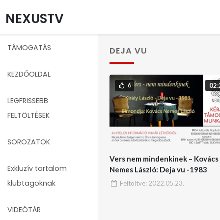
NEXUSTV
TÁMOGATÁS
DEJA VU
KEZDŐOLDAL
6
02:
LEGFRISSEBB
FELTÖLTÉSEK
SOROZATOK
Vers nem mindenkinek – Kovács
Exkluzív tartalom
Nemes László: Deja vu -1983
klubtagoknak
Feltöltve:
2022.05.23.
VIDEÓTÁR