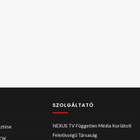
SZOLGÁLTATÓ
NEXUS TV Független Média Korlátolt
sztése
Felelősségű Társaság
OK