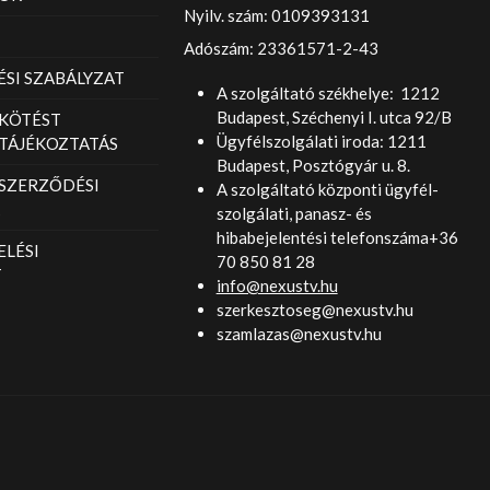
Nyilv. szám: 0109393131
Adószám: 23361571-2-43
SI SZABÁLYZAT
A szolgáltató székhelye: 1212
Budapest, Széchenyi I. utca 92/B
KÖTÉST
Ügyfélszolgálati iroda: 1211
TÁJÉKOZTATÁS
Budapest, Posztógyár u. 8.
 SZERZŐDÉSI
A szolgáltató központi ügyfél-
szolgálati, panasz- és
hibabejelentési telefonszáma+36
LÉSI
70 850 81 28
T
info@nexustv.hu
szerkesztoseg@nexustv.hu
szamlazas@nexustv.hu