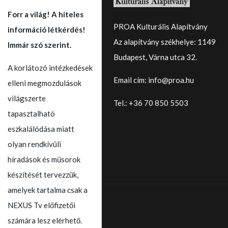
Forr a világ! A hiteles
PROA Kulturális Alapítvány
információ létkérdés!
Az alapítvány székhelye: 1149
Immár szó szerint.
Budapest, Várna utca 32.
A korlátozó intézkedések
Email cím: info@proa.hu
elleni megmozdulások
világszerte
Tel.: +36 70 850 5503
tapasztalható
eszkalálódása miatt
olyan rendkívüli
híradások és műsorok
készítését tervezzük,
amelyek tartalma csak a
NEXUS Tv előfizetői
számára lesz elérhető.