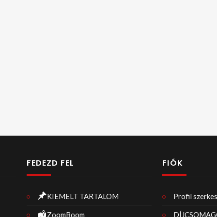
FEDEZD FEL
FIÓK
KIEMELT TARTALOM
Profil szerke
ZoomBoom
DÍJCSOMAG