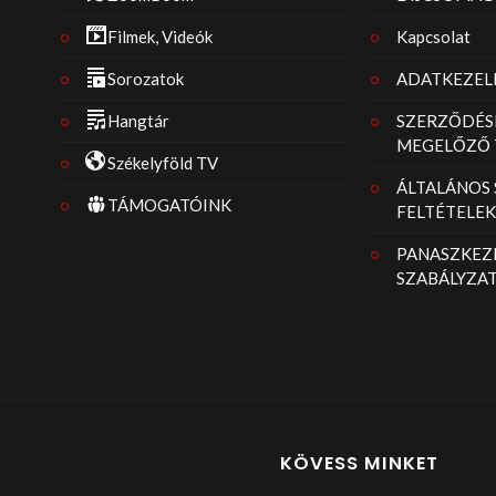
Filmek, Videók
Kapcsolat
Sorozatok
ADATKEZELÉ
Hangtár
SZERZŐDÉS
MEGELŐZŐ 
Székelyföld TV
ÁLTALÁNOS
TÁMOGATÓINK
FELTÉTELEK
PANASZKEZE
SZABÁLYZA
KÖVESS MINKET