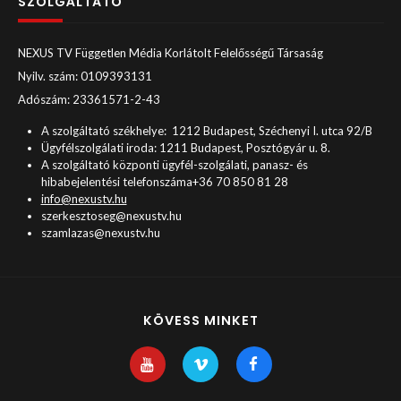
SZOLGÁLTATÓ
NEXUS TV Független Média Korlátolt Felelősségű Társaság
Nyilv. szám: 0109393131
Adószám: 23361571-2-43
A szolgáltató székhelye: 1212 Budapest, Széchenyi I. utca 92/B
Ügyfélszolgálati iroda: 1211 Budapest, Posztógyár u. 8.
A szolgáltató központi ügyfél-szolgálati, panasz- és
hibabejelentési telefonszáma+36 70 850 81 28
info@nexustv.hu
szerkesztoseg@nexustv.hu
szamlazas@nexustv.hu
KÖVESS MINKET