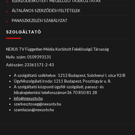
SZERZŐDÉSKÖTÉST MEGELŐZŐ TÁJÉKOZTATÁS
ÁLTALÁNOS SZERZŐDÉSI FELTÉTELEK
PANASZKEZELÉSI SZABÁLYZAT
SZOLGÁLTATÓ
NEXUS TV Független Média Korlátolt Felelősségű Társaság
Nyilv. szám: 0109393131
Adószám: 23361571-2-43
A szolgáltató székhelye: 1212 Budapest, Széchenyi I. utca 92/B
Ügyfélszolgálati iroda: 1211 Budapest, Posztógyár u. 8.
A szolgáltató központi ügyfél-szolgálati, panasz- és
hibabejelentési telefonszáma+36 70 850 81 28
info@nexustv.hu
szerkesztoseg@nexustv.hu
szamlazas@nexustv.hu