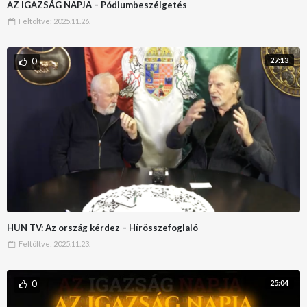
AZ IGAZSÁG NAPJA – Pódiumbeszélgetés
Feltöltve:
2025.11.26.
0
27:13
HUN TV: Az ország kérdez – Hírösszefoglaló
Feltöltve:
2025.11.23.
0
25:04