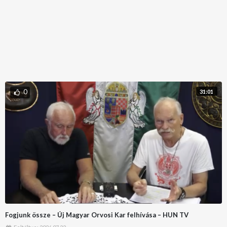
0
31:01
Fogjunk össze – Új Magyar Orvosi Kar felhívása – HUN TV