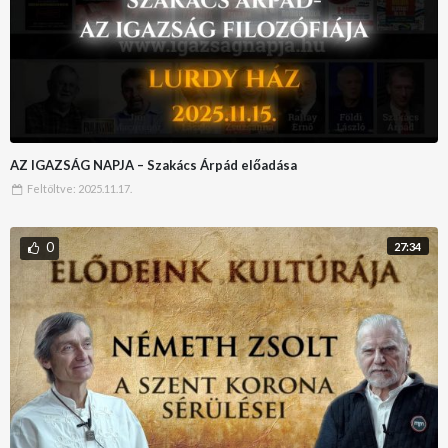
AZ IGAZSÁG NAPJA – Szakács Árpád előadása
Feltöltve:
2025.11.17.
0
27:34