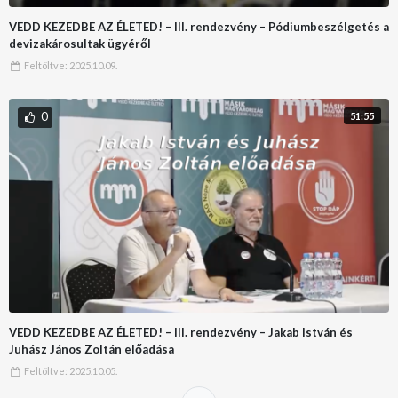
VEDD KEZEDBE AZ ÉLETED! – III. rendezvény – Pódiumbeszélgetés a
devizakárosultak ügyéről
Feltöltve:
2025.10.09.
0
51:55
VEDD KEZEDBE AZ ÉLETED! – III. rendezvény – Jakab István és
Juhász János Zoltán előadása
Feltöltve:
2025.10.05.