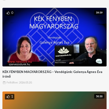
0
59:59
KÉK FÉNYBEN MAGYARORSZÁG – Vendégünk: Golenya Ágnes Éva
írónő
Feltöltve:
2026.05.20.
1
50:30