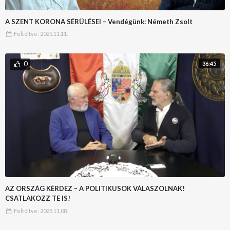
A SZENT KORONA SÉRÜLÉSEI – Vendégünk: Németh Zsolt
Feltöltve:
2025.11.11.
0
36:45
AZ ORSZÁG KÉRDEZ – A POLITIKUSOK VÁLASZOLNAK!
CSATLAKOZZ TE IS!
Feltöltve:
2025.11.08.