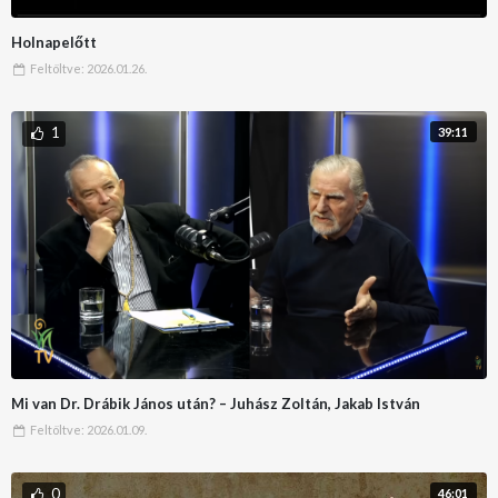
Holnapelőtt
Feltöltve:
2026.01.26.
1
39:11
Mi van Dr. Drábik János után? – Juhász Zoltán, Jakab István
Feltöltve:
2026.01.09.
0
46:01