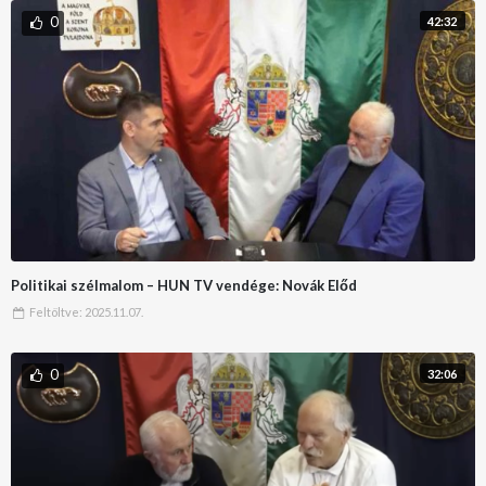
0
42:32
Politikai szélmalom – HUN TV vendége: Novák Előd
Feltöltve:
2025.11.07.
0
32:06