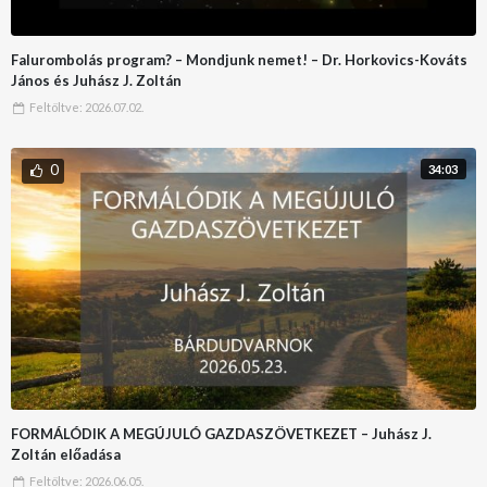
Falurombolás program? – Mondjunk nemet! – Dr. Horkovics-Kováts
János és Juhász J. Zoltán
Feltöltve:
2026.07.02.
0
34:03
FORMÁLÓDIK A MEGÚJULÓ GAZDASZÖVETKEZET – Juhász J.
Zoltán előadása
Feltöltve:
2026.06.05.