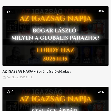
0
30:02
AZ IGAZSÁG NAPJA – Bogár László előadása
Feltöltve:
2025.11.17.
0
25:47