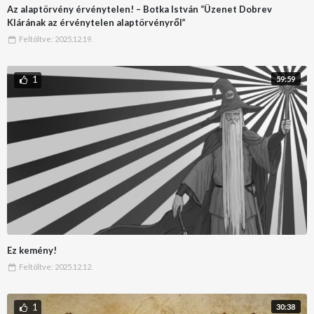
Az alaptörvény érvénytelen! – Botka István “Üzenet Dobrev
Klárának az érvénytelen alaptörvényről”
Feltöltve:
2025.12.19.
1
59:59
Ez kemény!
Feltöltve:
2025.12.12.
1
30:38