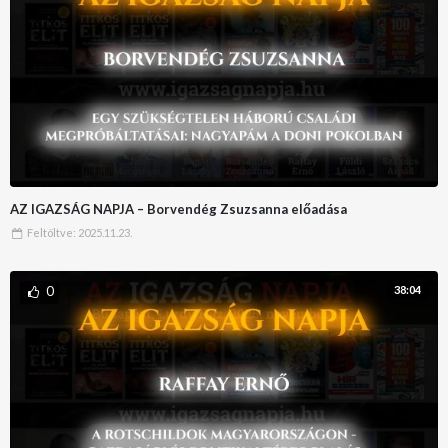
AZ IGAZSÁG NAPJA – Borvendég Zsuzsanna előadása
Feltöltve:
2025.11.23.
0
38:04