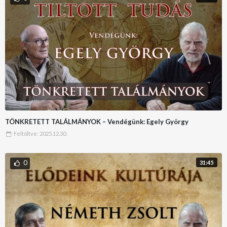
TÖNKRETETT TALÁLMÁNYOK – Vendégünk: Egely György
Feltöltve:
2025.12.30.
0
31:45