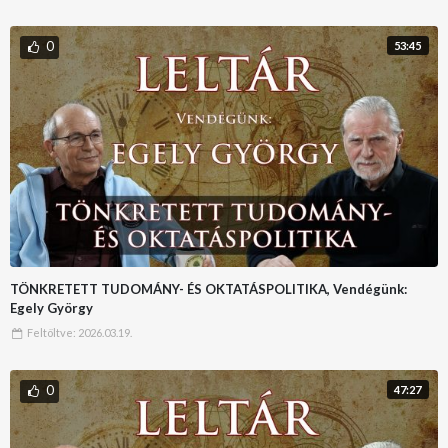
0
53:45
TÖNKRETETT TUDOMÁNY- ÉS OKTATÁSPOLITIKA, Vendégünk:
Egely György
Feltöltve:
2026.03.19.
0
47:27