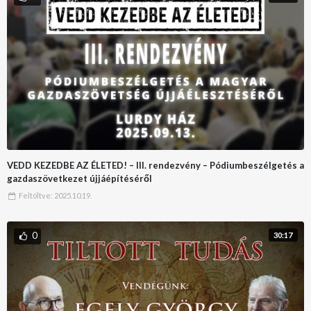
VEDD KEZEDBE AZ ÉLETED! – III. rendezvény – Pódiumbeszélgetés a
gazdaszövetkezet újjáépítéséről
Feltöltve:
2025.10.19.
0
30:17