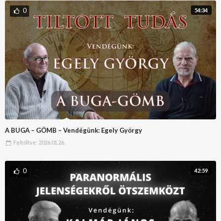
0
54:34
A BUGA – GÖMB – Vendégünk: Egely György
Feltöltve:
2026.01.26.
0
42:59