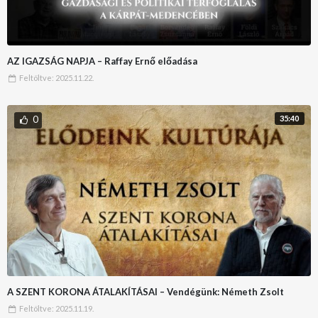
AZ IGAZSÁG NAPJA – Raffay Ernő előadása
Feltöltve:
2025.11.22.
0
35:40
A SZENT KORONA ÁTALAKÍTÁSAI – Vendégünk: Németh Zsolt
Feltöltve:
2025.11.19.