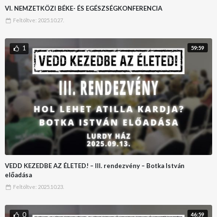
VI. NEMZETKÖZI BÉKE- ÉS EGÉSZSÉGKONFERENCIA
Feltöltve:
2025.10.27.
1
59:59
VEDD KEZEDBE AZ ÉLETED! – III. rendezvény – Botka István
előadása
Feltöltve:
2025.10.23.
0
46:59