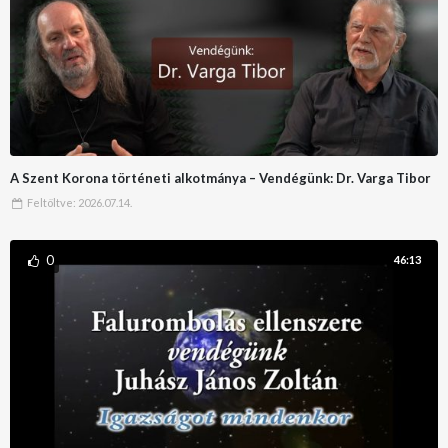
A Szent Korona történeti alkotmánya – Vendégünk: Dr. Varga Tibor
Feltöltve:
2026.07.14.
0
46:13