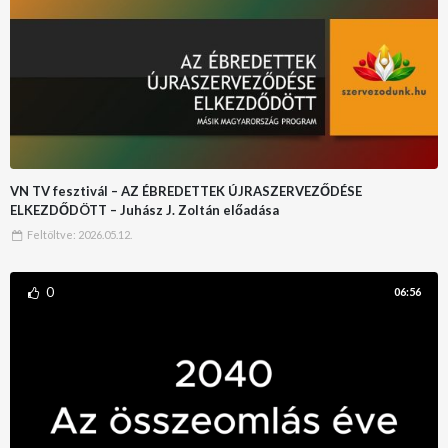
VN TV fesztivál – AZ ÉBREDETTEK ÚJRASZERVEZŐDÉSE
ELKEZDŐDÖTT – Juhász J. Zoltán előadása
Feltöltve:
2026.05.12.
0
06:56