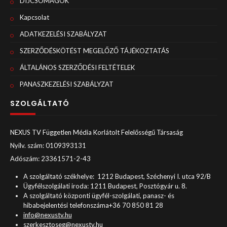
DÍJCSOMAGOK
Kapcsolat
ADATKEZELÉSI SZABÁLYZAT
SZERZŐDÉSKÖTÉST MEGELŐZŐ TÁJÉKOZTATÁS
ÁLTALÁNOS SZERZŐDÉSI FELTÉTELEK
PANASZKEZELÉSI SZABÁLYZAT
SZOLGÁLTATÓ
NEXUS TV Független Média Korlátolt Felelősségű Társaság
Nyilv. szám: 0109393131
Adószám: 23361571-2-43
A szolgáltató székhelye: 1212 Budapest, Széchenyi I. utca 92/B
Ügyfélszolgálati iroda: 1211 Budapest, Posztógyár u. 8.
A szolgáltató központi ügyfél-szolgálati, panasz- és
hibabejelentési telefonszáma+36 70 850 81 28
info@nexustv.hu
szerkesztoseg@nexustv.hu