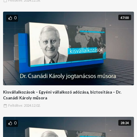
Feltöltve:
2024.12.16.
0
47:00
Kisvállalkozások – Egyéni vállalkozó adózása, biztosítása – Dr.
Csanádi Károly műsora
Feltöltve:
2024.12.02.
0
28:24